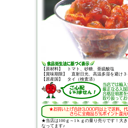
【原材料】 トマト、砂糖、亜硫酸塩
【賞味期限】 直射日光、高温多湿を避け３
【原産国】 タイ（検査済）
★当店は100ｇ～1ｋｇの量り売りです！大
なってます♪