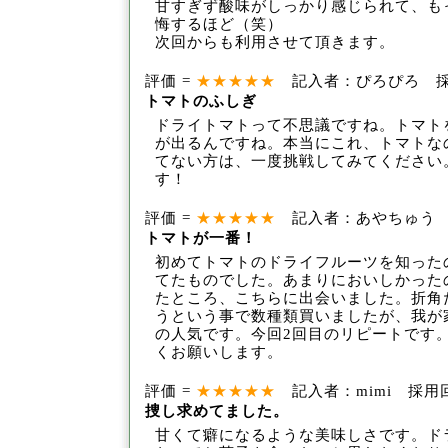
甘すぎず酸味がしっかり感
じられて、も
悔するほど（笑）
次回からも
利用させて頂きます。
評価 =
★★★★★
記入者：ぴろぴろ 採用回
トマトのふしぎ
ドライトマトって不思議ですね。トマト
が
出るんですね。本当にこれ、トマトな
てな
い方は、一度挑戦してみてください
す！
評価 =
★★★★★
記入者：あやちゅう 採用
トマトが一番！
初めてトマトのドライフルーツを知った
て
たものでした。あまりにおいしかった
たと
ころ、こちらに出会いました。折角
うとい
う事で数種類買いましたが、我が
の人気で
す。今回2回目のリピートです
くお願いしま
す。
評価 =
★★★★★
記入者：mimi 採用回数
捜し求めてました。
甘くて癖になるような美味しさです。ド