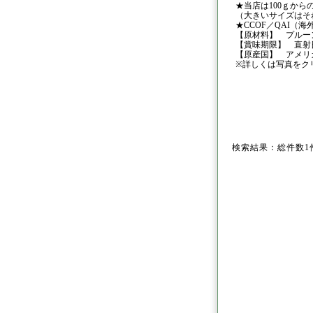
★当店は100ｇか
（大きいサイズはそ
★CCOF／QAI（
【原材料】 プルー
【賞味期限】 直射
【原産国】 アメリ
※詳しくは写真をク
検索結果：総件数1