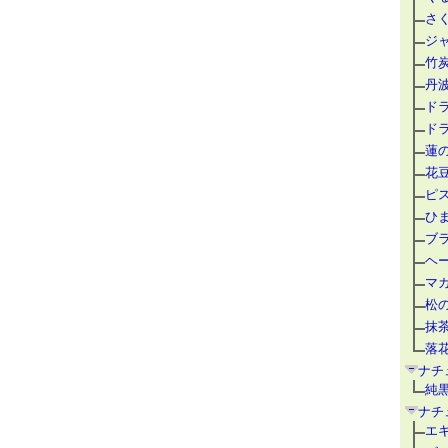
さ
ジ
竹
丹
ド
ド
蓮
花
ピ
ひ
ブ
ヘ
マ
松
抹
落
ナチ
純
ナチ
エ