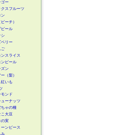
ンゴー
ックスフルーツ
ロン
（ピーチ）
ずピール
ナシ
ズベリー
んご
モンスライス
モンピール
ーズン
アー（梨）
し紅いも
ツ
ーモンド
シューナッツ
ぼちゃの種
なこ大豆
コの実
リーンピース
るみ