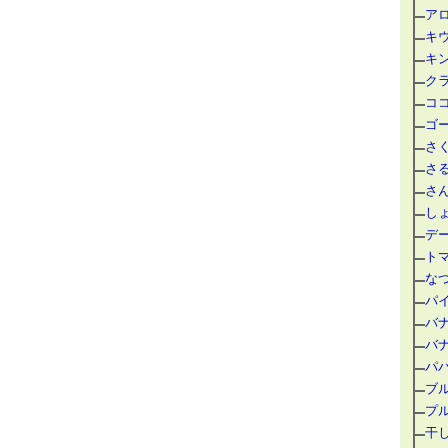
ア
キ
キ
ク
コ
ゴー
さ
さ
さ
し
デ
ト
な
パ
バ
バ
パ
ブ
プ
干