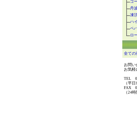
ゴ
丹
凍
ハ
ペ
ロ
全ての
お問い
お気軽に
TEL 0
（平日1
FAX 0
（24