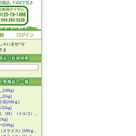
ゃいませ^^)/
さま
[100g]
[1kg]
豆[100ｇ
]
[1kg]
く（白）（
トルコ）...
kg]
[100g]
（スライス
）[100ｇ...