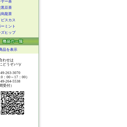
ーヤー茶
波黒豆茶
頂烏龍茶
イビスカス
パーミント
ーズヒップ
商品を表示
合わせは
どうぞ♪^^)/
49-263-3070
0：00～17：00）
49-264-5538
時間受付）