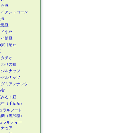
くら豆
ャイアントコーン
炭豆
波黒豆
ライ小豆
ライ納豆
の実甘納豆
豆
スタチオ
まわりの種
ラジルナッツ
ーゼルナッツ
カダミアンナッツ
の実
茶みるく豆
花生（千葉産）
ュラルフード
黒糖（黒砂糖）
ュラルティー
キナセア