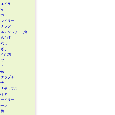
ロエベラ
ウイ
ンカン
ランベリー
コナッツ
ルデンベリー（食...
くらんぼ
るなし
んざし
ょうが糖
ーツ
マト
つめ
イナップル
ナナ
ナナチップス
パイヤ
ルーベリー
ルーン
し梅