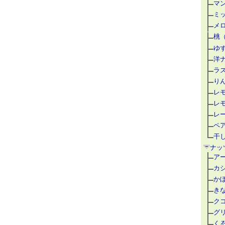
マ
ミ
メ
桃
ゆ
洋
ラ
り
レ
レ
レ
ペ
干
ナッ
ア
カ
か
き
ク
グ
く