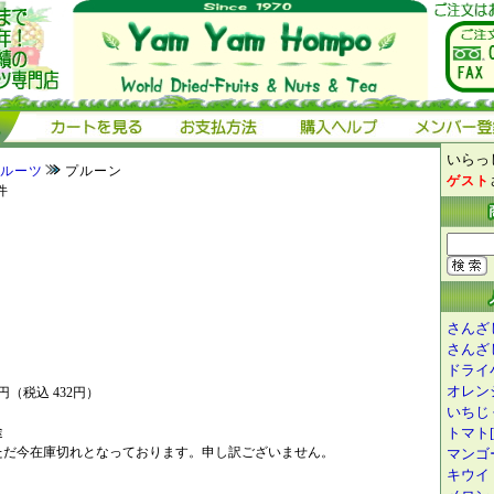
いらっし
ルーツ
プルーン
ゲスト
件
さんざし
さんざし
ドライ小
オレンジ
0円（税込 432円）
いちじ
途
トマト[1
ただ今在庫切れとなっております。申し訳ございません。
マンゴー
キウイ