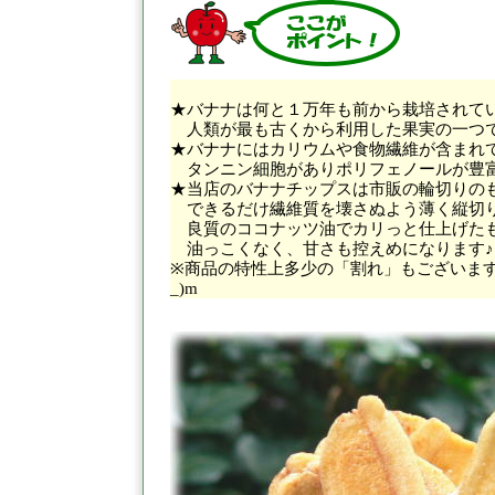
★バナナは何と１万年も前から栽培されて
人類が最も古くから利用した果実の一つ
★バナナにはカリウムや食物繊維が含まれ
タンニン細胞がありポリフェノールが豊富
★当店のバナナチップスは市販の輪切りの
できるだけ繊維質を壊さぬよう薄く縦切
良質のココナッツ油でカリっと仕上げた
油っこくなく、甘さも控えめになります♪
※商品の特性上多少の「割れ」もございます
_)m