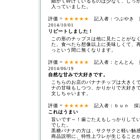
細かく砕けているものは少なく、しっ
入っていました。
評価 =
★★★★★
記入者：つぶやき 
2014/10/01
リピートしました！
この形のチップスは他に見たことがな
た。食
べたら想像以上に美味しくて、再
っという間に無
くなります。
評価 =
★★★★★
記入者：とんとん 
2014/06/19
自然な甘みで大好きです。
こちらのお店のバナナチップは大きく
ナの甘
味もしつつ、かりかりで大好き
文しちゃいま
す。
評価 =
★★★★★
記入者：ｂｕｎ 採用回数
これはうまい
旨いです～！歯ごたえもしっかりして
でした
。
黒糖バナナの方は、サクサクと軽い触
商品説明に、特性上
ワレが生じること