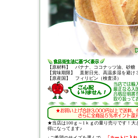
【原材料】 バナナ、ココナッツ油、砂糖
【賞味期限】 直射日光、高温多湿を避け
【原産国】 フィリピン（検査済）
★当店は100ｇ～1ｋｇの量り売りです！
得になってます♪
↓ご希望のサイズを選んで、
「カートに入れ