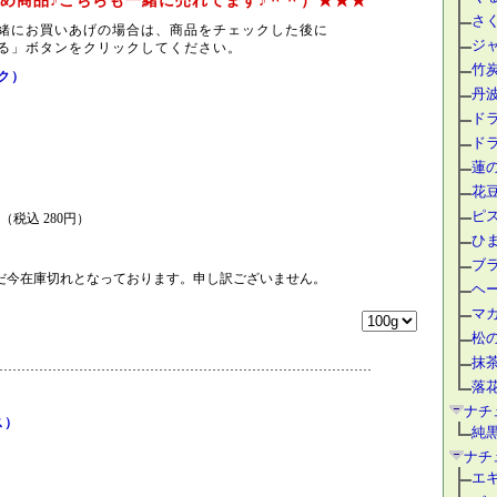
め商品♪こちらも一緒に売れてます♪＾＾）★★★
さ
緒にお買いあげの場合は、商品をチェックした後に
ジ
る」ボタンをクリックしてください。
竹
ク）
丹
ド
ド
蓮
花
ピ
円（税込 280円）
ひ
ブ
だ今在庫切れとなっております。申し訳ございません。
ヘ
マ
松
抹
落
ナチ
ス）
純
ナチ
エ