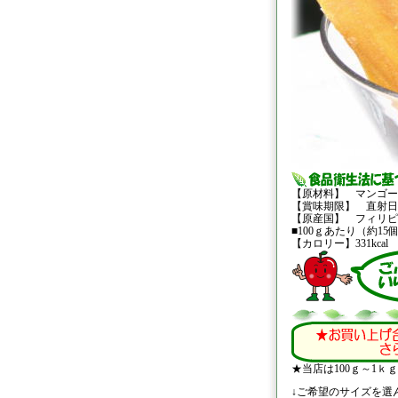
【原材料】 マンゴー
【賞味期限】 直射日
【原産国】 フィリピ
■100ｇあたり（約15
【カロリー】331kca
★当店は100ｇ～1
↓ご希望のサイズを選