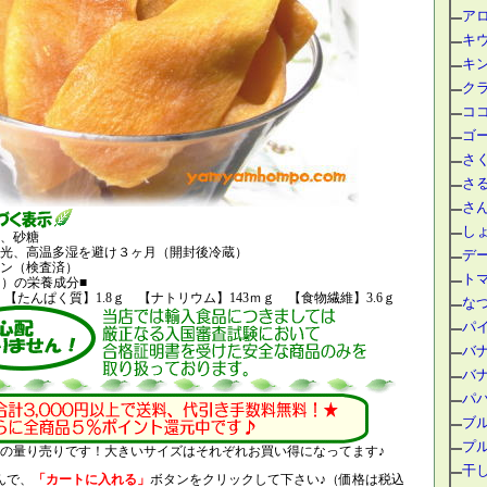
ア
キ
キ
ク
コ
ゴー
さ
さ
さ
し
、砂糖
光、高温多湿を避け３ヶ月（開封後冷蔵）
デ
ン（検査済）
ト
個）の栄養成分■
l 【たんぱく質】1.8ｇ 【ナトリウム】143ｍｇ 【食物繊維】3.6ｇ
な
パ
バ
バ
パ
ブ
プ
ｋｇの量り売りです！大きいサイズはそれぞれお買い得になってます♪
干
んで、
「カートに入れる」
ボタンをクリックして下さい♪（価格は税込