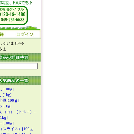
ゃいませ^^)/
さま
[100g]
[1kg]
豆[100ｇ
]
[1kg]
く（白）（
トルコ）...
kg]
[100g]
（スライス
）[100ｇ...