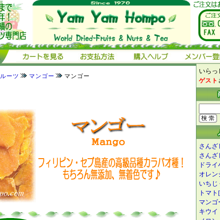
いらっし
ルーツ
マンゴー
マンゴー
ゲスト
さんざし
さんざし
ドライ小
オレンジ
いちじ
トマト[1
マンゴー
キウイ