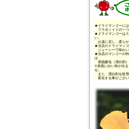
★ドライマンゴーには
フラボノイドの一つ
★ドライマンゴーはス
い。
お湯に戻し、柔らか
★当店のドライマンゴ
ジューシーで味わい
★当店のマンゴーの特
は
亜硫酸塩（漂白剤）
※表面に白い粉が出る
せ。
また、漂白剤を使用
変化する事がござい