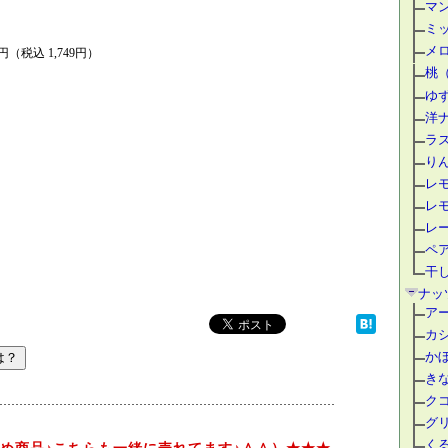
マ
ミ
メ
20円（税込 1,749円）
桃
ゆ
洋
ラ
り
レ
レ
レ
ペ
干
ナッ
ア
カ
か
き
ク
グ
く