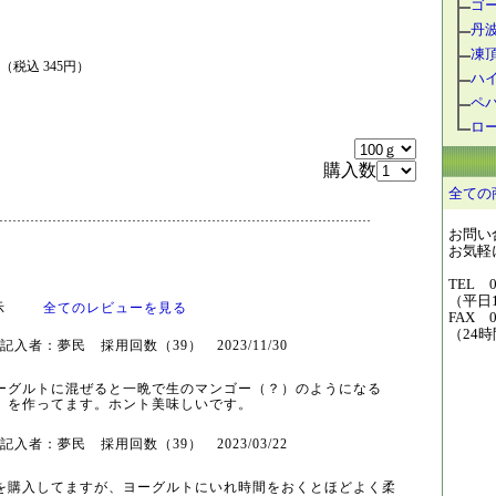
ゴ
丹
凍
円（税込 345円）
ハ
ペ
ロ
購入数
全ての
お問い
お気軽に
TEL 0
（平日1
を表示
全てのレビューを見る
FAX 0
（24
入者：夢民 採用回数（39） 2023/11/30
ーグルトに混ぜると一晩で生のマンゴー（？）のよう
になる
」を作ってます。ホント美味しいです。
入者：夢民 採用回数（39） 2023/03/22
を購入してますが、ヨーグルトにいれ時間をおくとほ
どよく柔