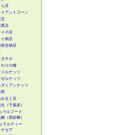
くら豆
ャイアントコーン
炭豆
波黒豆
ライ小豆
ライ納豆
の実甘納豆
豆
スタチオ
まわりの種
ラジルナッツ
ーゼルナッツ
カダミアンナッツ
の実
茶みるく豆
花生（千葉産）
ュラルフード
黒糖（黒砂糖）
ュラルティー
キナセア