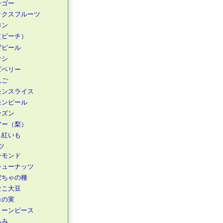
ンゴー
ックスフルーツ
ロン
（ピーチ）
ずピール
ナシ
ズベリー
んご
モンスライス
モンピール
ーズン
アー（梨）
し紅いも
ツ
ーモンド
シューナッツ
ぼちゃの種
なこ大豆
コの実
リーンピース
るみ