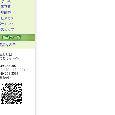
ーヤー茶
波黒豆茶
頂烏龍茶
イビスカス
パーミント
ーズヒップ
商品を表示
合わせは
どうぞ♪^^)/
49-263-3070
0：00～17：00）
49-264-5538
時間受付）