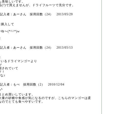
も美味しいです。
(?)で
買えませんが、ドライフルーツで充分です。
入者：あーさん 採用回数（24） 2013/05/29
ﾑを購入して
ね～(*^^*)w
！
入者：あーさん 採用回数（24） 2013/05/13
！
っているドライマンゴーより
が
縮されていて
す！
な♪
入者：もぺ 採用回数（2） 2010/12/04
い
まとめ買いしています。
大量の砂糖
や食感が気になるのですが、こちらのマンゴーは柔
な
のでとても食べやすいです。