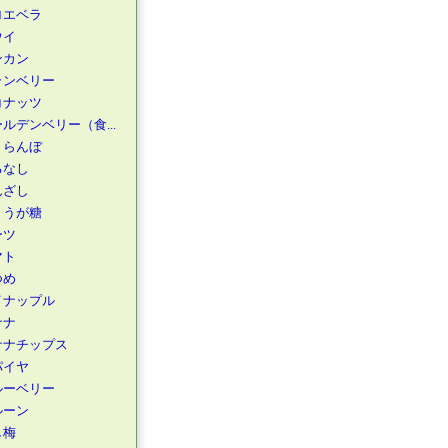
ロエベラ
ウイ
ンカン
ランベリー
コナッツ
ルデンベリー（食...
くらんぼ
るなし
んざし
ょうが糖
ーツ
マト
つめ
イナップル
ナナ
ナナチップス
パイヤ
ルーベリー
ルーン
し梅