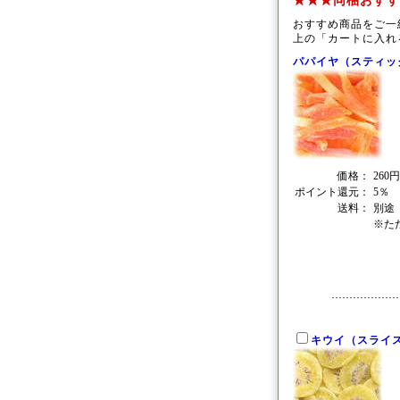
★★★同梱おすす
おすすめ商品をご一
上の「カートに入れ
パパイヤ（スティッ
価格：
260
ポイント還元：
5％
送料：
別途
※た
キウイ（スライ