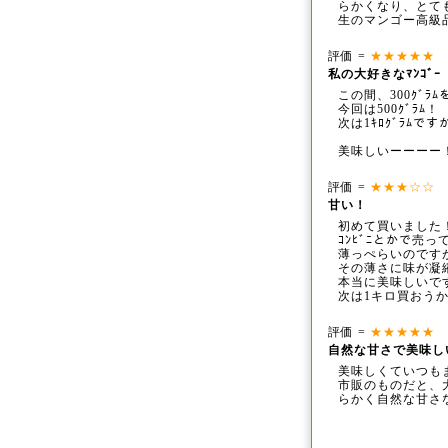
らかくなり、とて
生のマンゴー高級品
評価 =
★★★★★
記
私の大好きなﾏﾝｺﾞｰ
この間、300ｸﾞﾗ
今回は500ｸﾞﾗﾑ！
次は1ｷﾛｸﾞﾗ
ﾑですか
美味しいーーーー
評価 =
★★★☆☆
記
甘い！
初めて買いました
ｺﾝﾋﾞﾆとかで売
薄っぺらいのです
その薄さに味が凝
本当に美味しいで
次は1キロ買おうか
評価 =
★★★★★
記
自然な甘さで美味し
美味しくていつも
市販のものだと、
らかく自然な甘さ