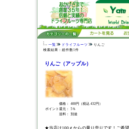
一覧
ドライフルーツ
りんご
検索結果：総件数1件
りんご（アップル）
価格：
400円（税込 432円）
ポイント還元：
5％
送料：
別途
★当店は100ｇからの量り売りです！ご希