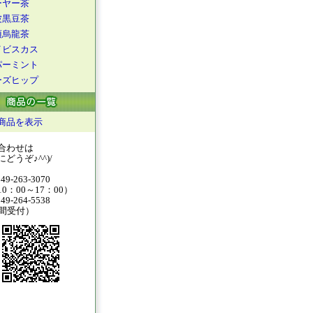
ーヤー茶
波黒豆茶
頂烏龍茶
イビスカス
パーミント
ーズヒップ
商品を表示
合わせは
どうぞ♪^^)/
49-263-3070
0：00～17：00）
49-264-5538
時間受付）