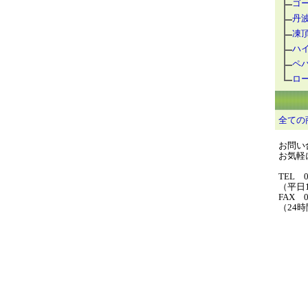
ゴ
丹
凍
ハ
ペ
ロ
全ての
お問い
お気軽に
TEL 0
（平日1
FAX 0
（24