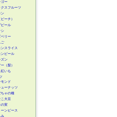
ンゴー
ックスフルーツ
ロン
（ピーチ）
ずピール
ナシ
ズベリー
んご
モンスライス
モンピール
ーズン
アー（梨）
し紅いも
ツ
ーモンド
シューナッツ
ぼちゃの種
なこ大豆
コの実
リーンピース
るみ