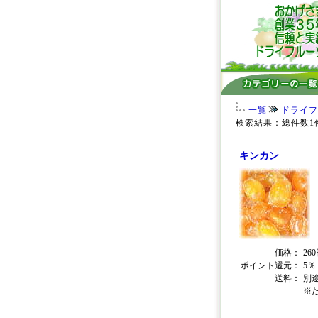
一覧
ドライフ
検索結果：総件数1
キンカン
価格：
26
ポイント還元：
5％
送料：
別
※