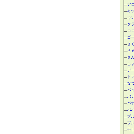
ア
キ
キ
ク
コ
ゴー
さ
さ
さ
し
デ
ト
な
パ
バ
バ
パ
ブ
プ
干