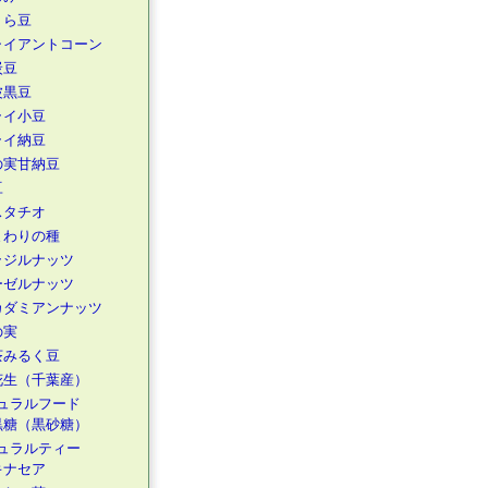
くら豆
ャイアントコーン
炭豆
波黒豆
ライ小豆
ライ納豆
の実甘納豆
豆
スタチオ
まわりの種
ラジルナッツ
ーゼルナッツ
カダミアンナッツ
の実
茶みるく豆
花生（千葉産）
ュラルフード
黒糖（黒砂糖）
ュラルティー
キナセア