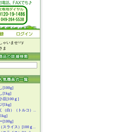
ゃいませ^^)/
さま
[100g]
[1kg]
豆[100ｇ
]
[1kg]
く（白）（
トルコ）...
kg]
[100g]
（スライス
）[100ｇ...