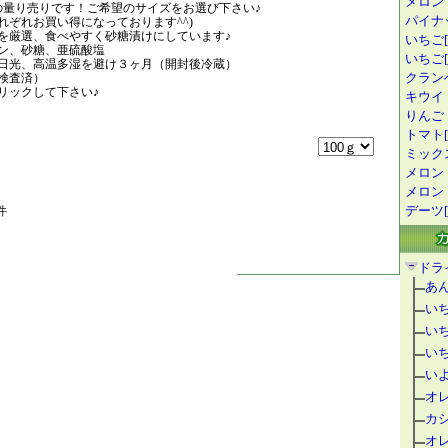
メロン
らの量り売りです！ご希望のサイズをお選び下さい♪
パイナ
れぞれお買い得になっております^^)
を厳選、食べやすく砂糖漬けにしています♪
いちご[
ン、砂糖、亜硫酸塩
いちご[1
日光、高温多湿を避け３ヶ月（開封後冷蔵）
クランベ
検査済）
リックして下さい♪
キウイ
りんご
トマト[
ミック
メロン
メロン
デーツ[
件
ドラ
あ
い
い
い
い
オ
カ
オ