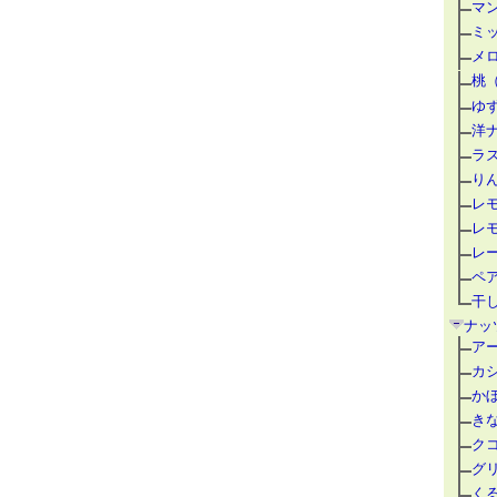
マ
ミ
メ
桃
ゆ
洋
ラ
り
レ
レ
レ
ペ
干
ナッ
ア
カ
か
き
ク
グ
く