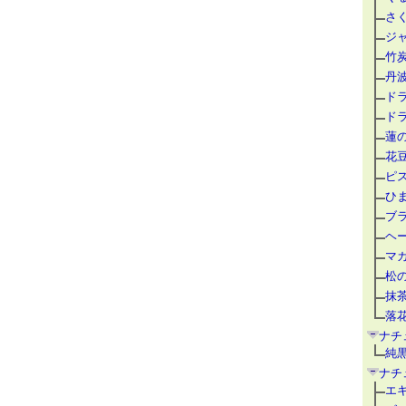
さ
ジ
竹
丹
ド
ド
蓮
花
ピ
ひ
ブ
ヘ
マ
松
抹
落
ナチ
純
ナチ
エ