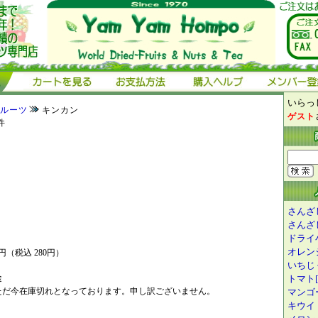
いらっし
ルーツ
キンカン
ゲスト
件
さんざし
さんざし
ドライ小
オレンジ
0円（税込 280円）
いちじ
途
トマト[1
ただ今在庫切れとなっております。申し訳ございません。
マンゴー
キウイ