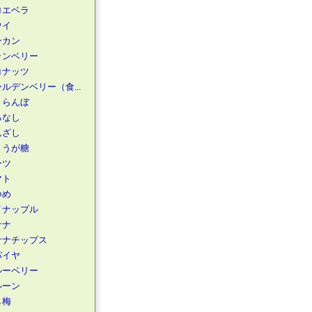
ロエベラ
ウイ
ンカン
ランベリー
コナッツ
ルデンベリー（食...
くらんぼ
るなし
んざし
ょうが糖
ーツ
マト
つめ
イナップル
ナナ
ナナチップス
パイヤ
ルーベリー
ルーン
し梅