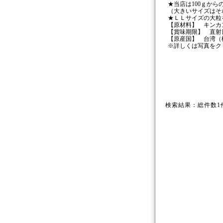
★当店は100ｇか
（大きいサイズはそ
★ＬＬサイズの大粒
【原材料】 キンカ
【賞味期限】 直射
【原産国】 台湾（
※詳しくは写真をク
検索結果：総件数1