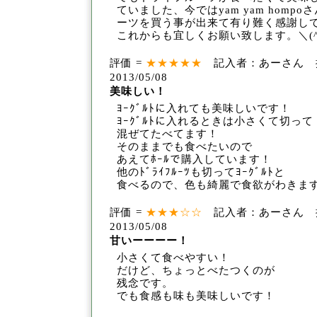
てい
ました、今ではyam yam hom
ーツを買う事が
出来て有り難く感謝し
これからも宜しくお願い致します。
＼(
評価 =
★★★★★
記入者：あーさん 
2013/05/08
美味しい！
ﾖｰｸﾞﾙﾄに入れても美味しいです！
ﾖｰｸﾞﾙﾄに入れるときは小
さくて切って
混ぜてたべてます！
そのままでも食べたいので
あえてﾎ
ｰﾙで購入しています！
他のﾄﾞﾗｲﾌﾙｰﾂも切ってﾖｰｸﾞﾙﾄと
食べるので、色も綺麗で食欲がわきます
評価 =
★★★☆☆
記入者：あーさん 
2013/05/08
甘いーーーー！
小さくて食べやすい！
だけど、ちょっとべたつくのが
残念です。
でも
食感も味も美味しいです！