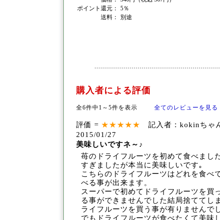
ポイント還元：
5％
送料：
別途
購入者による評価
全6件中1～5件を表示
全てのレビューを見る
評価 =
★★★★★
記入者：kokinち
2015/01/27
美味しいですネ～♪
苺のドライフルーツを初めて食べまし
すぎま
したが本当に美味しいです｡
こちらのドライフルーツはどれを食べ
べる事が出来ます。
スーパーで初めてドライフル
ーツを買
る事ができませんでした結局捨てて
し
ライフルーツを買う事が有りませんで
でもドライフルーツが食べたくて美味