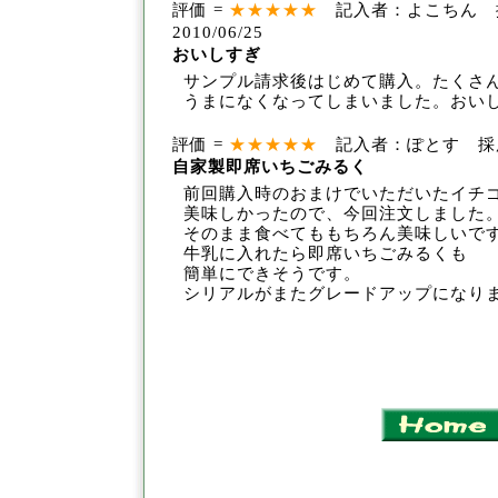
評価 =
★★★★★
記入者：よこちん 
2010/06/25
おいしすぎ
サンプル請求後はじめて購入。たくさ
うまに
なくなってしまいました。おい
評価 =
★★★★★
記入者：ぽとす 採用回数
自家製即席いちごみるく
前回購入時のおまけでいただいたイチ
美味しかったので、今回注文
しました
そのまま食べてももちろん美味しいで
牛乳に入れたら
即席いちごみるくも
簡単にできそうです。
シリアルがまたグレードア
ップになり