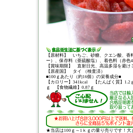
【原材料】 いちご、砂糖、クエン酸、香
ー）、保存料（亜硫酸塩）、着色料（赤色4
【賞味期限】 直射日光、高温多湿を避け
【原産国】 タイ （検査済）
■100ｇあたり（約16個）の栄養成分■
【カロリー】341kcal 【たんぱく質】1.
ｇ 【食物繊維】0.87ｇ
★当店は100ｇ～1ｋｇの量り売りです！