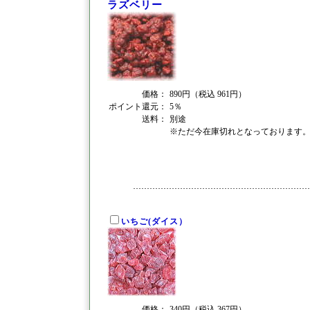
ラズベリー
価格：
890円（税込 961円）
ポイント還元：
5％
送料：
別途
※ただ今在庫切れとなっております
いちご(ダイス）
価格：
340円（税込 367円）