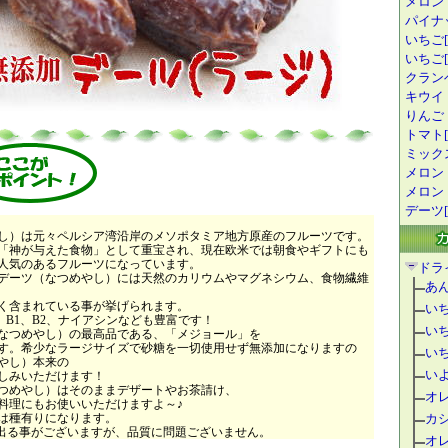
メロン
パイナ
いちご[
いちご[1
クランベ
キウイ
りんご
トマト[
ミック
メロン
メロン
デーツ[
し）は元々ペルシア湾沿岸のメソポタミア地方原産のフルーツです。
神が与えた食物」として重宝され、現在欧米では朝食やギフトにも
人気のあるフルーツになっています。
ドラ
デーツ（なつめやし）には天然のカリウムやマグネシウム、食物繊維
あ
く含まれている事が挙げられます。
い
B1、B2、ナイアシンなども豊富です！
い
なつめやし）の最高品である、「メジョール」を
。希少なラージサイズで砂糖を一切使用せず無添加になりますの
い
やし）本来の
い
しみいただけます！
つめやし）はそのままデザートやお茶請け、
オ
理にもお使いいただけますよ～♪
は種有りになります。
カ
出る事がございますが、品質に問題ございません。
オ