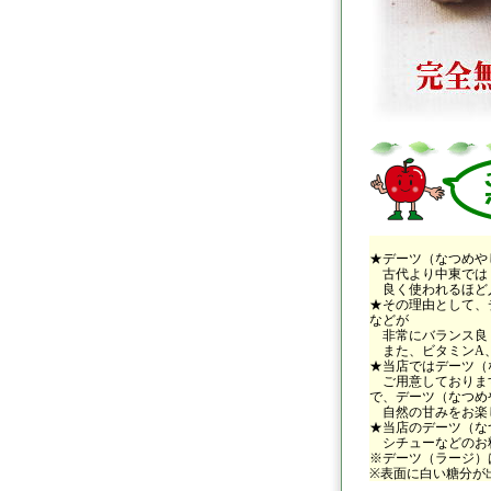
★デーツ（なつめや
古代より中東では「
良く使われるほど
★その理由として、
などが
非常にバランス良
また、ビタミンA、
★当店ではデーツ（
ご用意しております
で、デーツ（なつめ
自然の甘みをお楽
★当店のデーツ（な
シチューなどのお料
※デーツ（ラージ）
※表面に白い糖分が