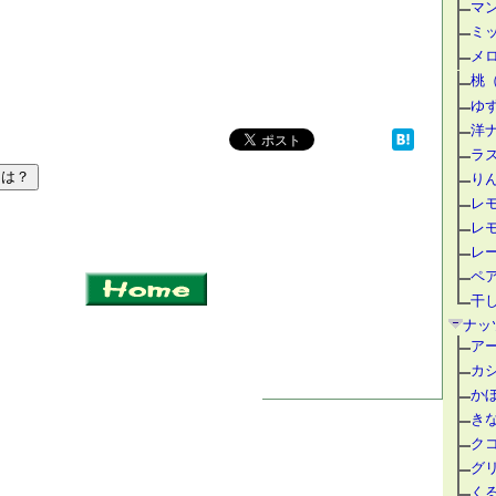
マ
ミ
メ
桃
ゆ
洋
ラ
り
レ
レ
レ
ペ
干
ナッ
ア
カ
か
き
ク
グ
く