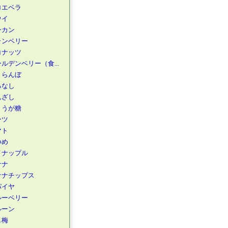
ロエベラ
ウイ
ンカン
ランベリー
コナッツ
ルデンベリー（食...
くらんぼ
るなし
んざし
ょうが糖
ーツ
マト
つめ
イナップル
ナナ
ナナチップス
パイヤ
ルーベリー
ルーン
し梅