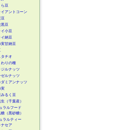
くら豆
ャイアントコーン
炭豆
波黒豆
ライ小豆
ライ納豆
の実甘納豆
豆
スタチオ
まわりの種
ラジルナッツ
ーゼルナッツ
カダミアンナッツ
の実
茶みるく豆
花生（千葉産）
ュラルフード
黒糖（黒砂糖）
ュラルティー
キナセア