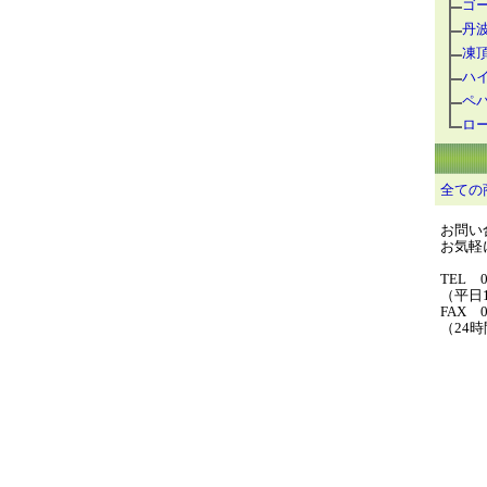
ゴ
丹
凍
ハ
ペ
ロ
全ての
お問い
お気軽に
TEL 0
（平日1
FAX 0
（24