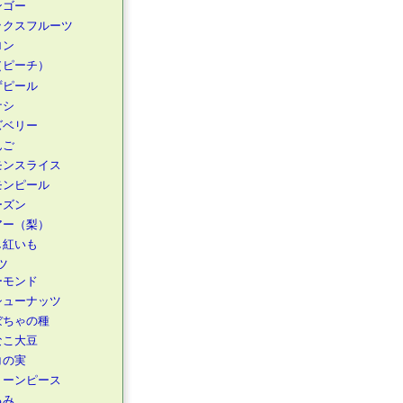
ンゴー
ックスフルーツ
ロン
（ピーチ）
ずピール
ナシ
ズベリー
んご
モンスライス
モンピール
ーズン
アー（梨）
し紅いも
ツ
ーモンド
シューナッツ
ぼちゃの種
なこ大豆
コの実
リーンピース
るみ