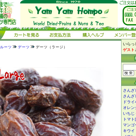
いらっし
ルーツ
デーツ
デーツ（ラージ）
ゲスト
）
さんざし
さんざし
ドライ小
オレンジ
いちじ
トマト[1
マンゴー
キウイ