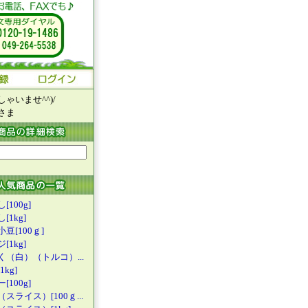
ゃいませ^^)/
さま
[100g]
[1kg]
豆[100ｇ
]
[1kg]
く（白）（
トルコ）...
kg]
[100g]
（スライス
）[100ｇ...