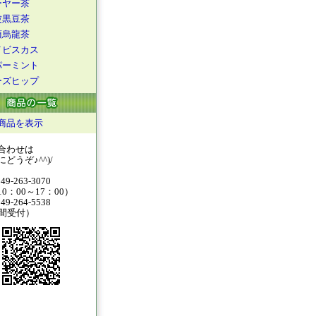
ーヤー茶
波黒豆茶
頂烏龍茶
イビスカス
パーミント
ーズヒップ
商品を表示
合わせは
どうぞ♪^^)/
49-263-3070
0：00～17：00）
49-264-5538
時間受付）