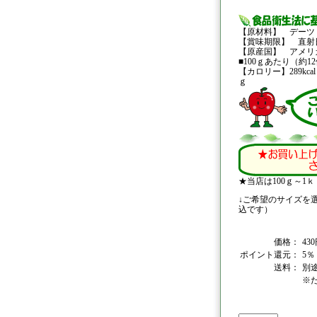
【原材料】 デーツ
【賞味期限】 直射
【原産国】 アメリ
■100ｇあたり（約1
【カロリー】289kc
ｇ
★当店は100ｇ～
↓ご希望のサイズを
込です）
価格：
43
ポイント還元：
5％
送料：
別
※