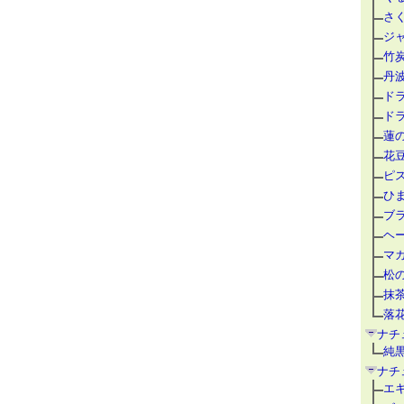
さ
ジ
竹
丹
ド
ド
蓮
花
ピ
ひ
ブ
ヘ
マ
松
抹
落
ナチ
純
ナチ
エ