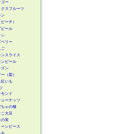
ンゴー
ックスフルーツ
ロン
（ピーチ）
ずピール
ナシ
ズベリー
んご
モンスライス
モンピール
ーズン
アー（梨）
し紅いも
ツ
ーモンド
シューナッツ
ぼちゃの種
なこ大豆
コの実
リーンピース
るみ