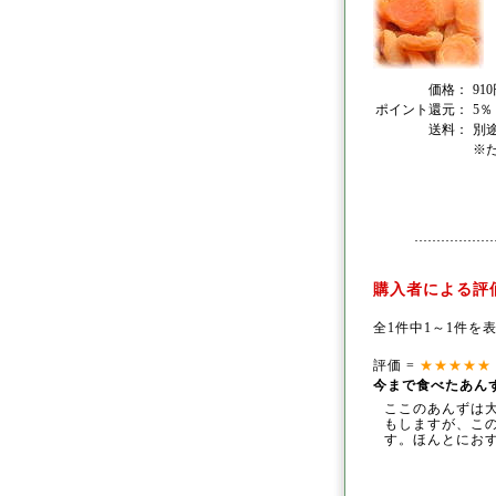
価格：
91
ポイント還元：
5％
送料：
別
※
購入者による評
全1件中1～1件を
評価 =
★★★★★
今まで食べたあん
ここのあんずは
もしますが、こ
す。ほんとにお