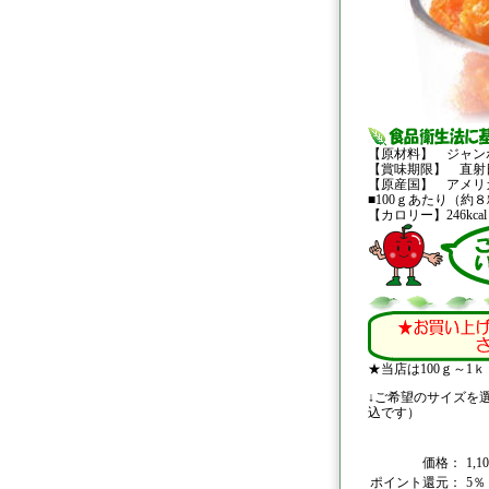
【原材料】 ジャン
【賞味期限】 直射
【原産国】 アメリ
■100ｇあたり（約
【カロリー】246kc
★当店は100ｇ～
↓ご希望のサイズを
込です）
価格：
1,
ポイント還元：
5％