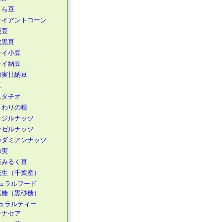
くら豆
ャイアントコーン
炭豆
波黒豆
ライ小豆
ライ納豆
の実甘納豆
豆
スタチオ
まわりの種
ラジルナッツ
ーゼルナッツ
カダミアンナッツ
の実
茶みるく豆
花生（千葉産）
ュラルフード
黒糖（黒砂糖）
ュラルティー
キナセア