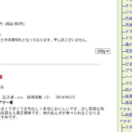
さ
ジ
竹
0円（税込 982円）
丹
ド
途
ド
ただ今在庫切れとなっております。申し訳ございません。
蓮
花
ピ
ひ
ブ
ヘ
価
マ
表示
松
抹
記入者：ccc 採用回数（2） 2014/06/25
落
ずで一番
大きくて甘くて文句なし！本当においしいです。少し割
高な気
ナチ
の品質なら適正価格です。他のあんずが食べられ
なくなりま
純
すすめです。
ナチ
エ