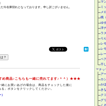
マ
途
ミ
ただ今在庫切れとなっております。申し訳ございません。
メ
桃
ゆ
洋
ラ
り
レ
レ
レ
ペ
干
ナッ
ア
すめ商品♪こちらも一緒に売れてます♪＾＾）★★★
カ
か
一緒にお買いあげの場合は、商品をチェックした後に
れる」ボタンをクリックしてください。
き
ク
ー）
グ
く