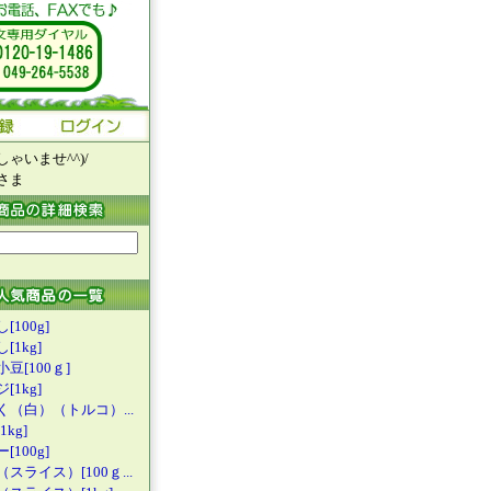
ゃいませ^^)/
さま
[100g]
[1kg]
豆[100ｇ
]
[1kg]
く（白）（
トルコ）...
kg]
[100g]
（スライス
）[100ｇ...