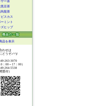
ーヤー茶
波黒豆茶
頂烏龍茶
イビスカス
パーミント
ーズヒップ
商品を表示
合わせは
どうぞ♪^^)/
49-263-3070
0：00～17：00）
49-264-5538
時間受付）