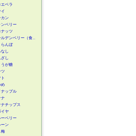
ロエベラ
ウイ
ンカン
ランベリー
コナッツ
ルデンベリー（食...
くらんぼ
るなし
んざし
ょうが糖
ーツ
マト
つめ
イナップル
ナナ
ナナチップス
パイヤ
ルーベリー
ルーン
し梅