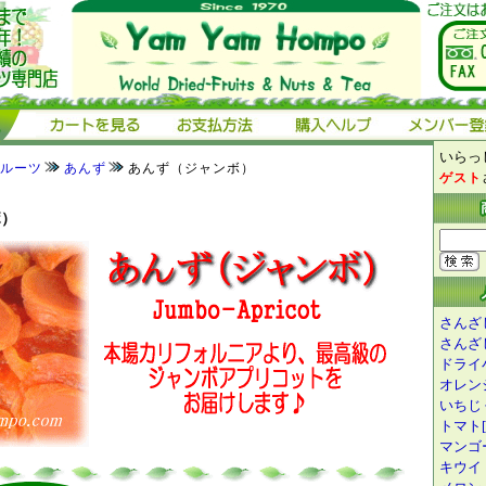
いらっし
ルーツ
あんず
あんず（ジャンボ）
ゲスト
ボ）
さんざし
さんざし
ドライ小
オレンジ
いちじ
トマト[1
マンゴー
キウイ