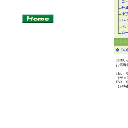
ゴ
丹
凍
ハ
ペ
ロ
全ての
お問い
お気軽に
TEL 0
（平日1
FAX 0
（24