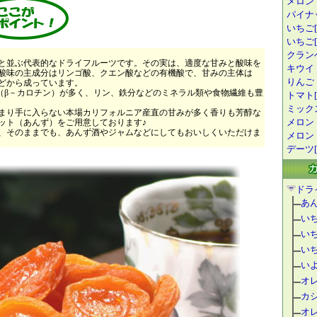
メロン
パイナ
いちご[
いちご[1
クランベ
と並ぶ代表的なドライフルーツです。その実は、適度な甘みと酸味を
キウイ
味の主成分はリンゴ酸、クエン酸などの有機酸で、甘みの主体は
りんご
どから成っています。
（β－カロチン）が多く、リン、鉄分などのミネラル類や食物繊維も豊
トマト[
ミック
まり手に入らない本場カリフォルニア産直の甘みが多く香りも芳醇な
メロン
ト（あんず）をご用意しております♪
、そのままでも、あんず酒やジャムなどにしてもおいしくいただけま
メロン
デーツ[
ドラ
あ
い
い
い
い
オ
カ
オ