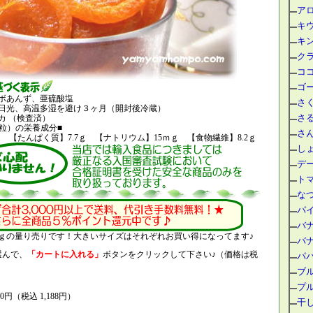
ア
キ
キ
ク
コ
ゴー
ボあんず、亜硫酸塩
さ
日光、高温多湿を避け３ヶ月（開封後冷蔵）
さ
カ （検査済）
８粒）の栄養成分■
さ
al 【たんぱく質】7.7ｇ 【ナトリウム】15ｍｇ 【食物繊維】8.2ｇ
し
デ
ト
な
パ
バ
1ｋｇの量り売りです！大きいサイズはそれぞれお買い得になってます♪
バ
選んで、
「カートに入れる」
ボタンをクリックして下さい♪（価格は税
パ
ブ
プ
100円（税込 1,188円）
干