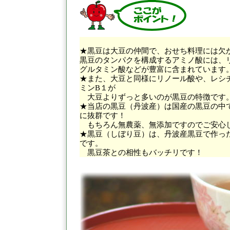
★黒豆は大豆の仲間で、おせち料理には欠
黒豆のタンパクを構成するアミノ酸には、
グルタミン酸などが豊富に含まれています
★また、大豆と同様にリノール酸や、レシ
ミンB１が
大豆よりずっと多いのが黒豆の特徴です
★当店の黒豆（丹波産）は国産の黒豆の中
に抜群です！
もちろん無農薬、無添加ですのでご安心し
★黒豆（しぼり豆）は、丹波産黒豆で作っ
です。
黒豆茶との相性もバッチリです！