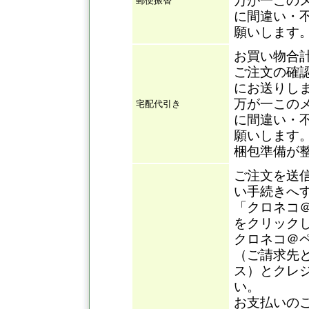
万が一この
郵便振替
に間違い・
願いします
お買い物合
ご注文の確
にお送りし
万が一この
宅配代引き
に間違い・
願いします
梱包準備が
ご注文を送
い手続きへ
「クロネコ
をクリック
クロネコ＠
（ご請求先
ス）とクレ
い。
お支払いの