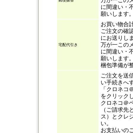
万が一この
郵便振替
に間違い・
願いします
お買い物合
ご注文の確
にお送りし
万が一この
宅配代引き
に間違い・
願いします
梱包準備が
ご注文を送
い手続きへ
「クロネコ
をクリック
クロネコ＠
（ご請求先
ス）とクレ
い。
お支払いの