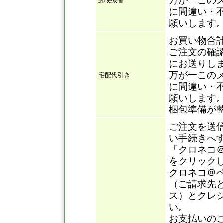
万が一この
郵便振替
に間違い・
願いします
お買い物合
ご注文の確
にお送りし
万が一この
宅配代引き
に間違い・
願いします
梱包準備が
ご注文を送
い手続きへ
「クロネコ
をクリック
クロネコ＠
（ご請求先
ス）とクレ
い。
お支払いの