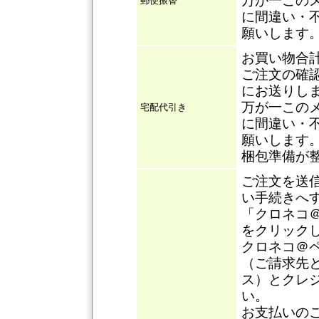
万が一この
郵便振替
に間違い・
願いします
お買い物合
ご注文の確
にお送りし
万が一この
宅配代引き
に間違い・
願いします
梱包準備が
ご注文を送
い手続きへ
「クロネコ
をクリック
クロネコ＠
（ご請求先
ス）とクレ
い。
お支払いの