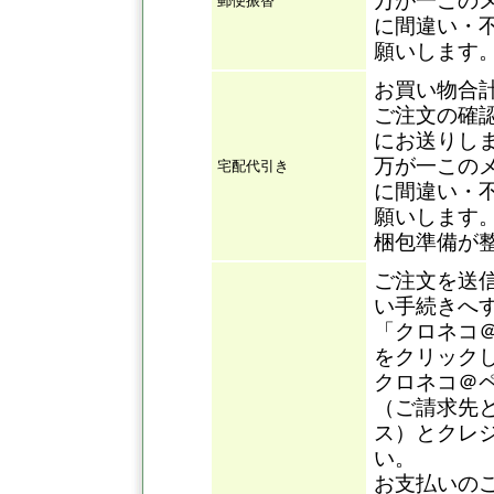
万が一この
郵便振替
に間違い・
願いします
お買い物合
ご注文の確
にお送りし
万が一この
宅配代引き
に間違い・
願いします
梱包準備が
ご注文を送
い手続きへ
「クロネコ
をクリック
クロネコ＠
（ご請求先
ス）とクレ
い。
お支払いの