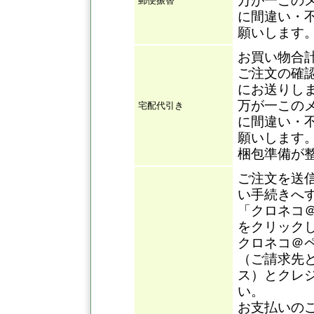
万が一この
郵便振替
に間違い・
願いします
お買い物合
ご注文の確
にお送りし
万が一この
宅配代引き
に間違い・
願いします
梱包準備が
ご注文を送
い手続きへ
「クロネコ
をクリック
クロネコ＠
（ご請求先
ス）とクレ
い。
お支払いの