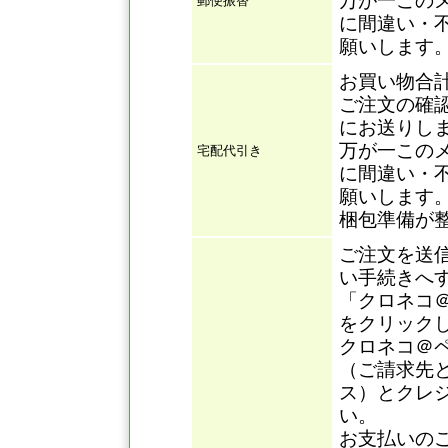
万が一この
郵便振替
に間違い・
願いします
お買い物合
ご注文の確
にお送りし
万が一この
宅配代引き
に間違い・
願いします
梱包準備が
ご注文を送
い手続きへ
「クロネコ
をクリック
クロネコ＠
（ご請求先
ス）とクレ
い。
お支払いの