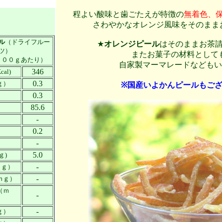
程よい酸味と歯ごたえが特徴の
無着色、
さわやかなオレンジ風味をそのまま
ル
（ドライフルー
★
オレンジピール
はそのままお茶
ツ）
またお菓子の材料としても
１００ｇあたり）
自家製マーマレードなどもいか
346
al)
0.3
ｇ）
※国産いよかんピールもご
0.3
）
85.6
）
-
）
0.2
）
-
）
5.0
ｇ)
-
ｍｇ）
-
ｍｇ）
（ｍ
-
-
ｇ）