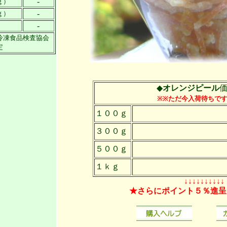
-
ｇ）
-
ｇ）
-
冷凍食品検査協会
定
◆
オレンジピール
※※ただ今入荷待ちですm(
１００ｇ
３００ｇ
５００ｇ
１ｋｇ
↓↓↓↓↓↓↓↓↓↓
★さらにポイント５％進呈