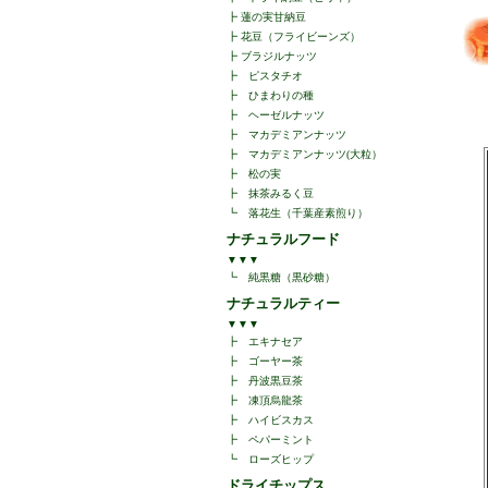
┣
蓮の実甘納豆
┣
花豆（フライビーンズ）
┣
ブラジルナッツ
┣
ピスタチオ
┣
ひまわりの種
┣
ヘーゼルナッツ
┣
マカデミアンナッツ
┣
マカデミアンナッツ(大粒）
┣
松の実
┣
抹茶みるく豆
┗
落花生（千葉産素煎り）
ナチュラルフード
▼▼▼
┗
純黒糖（黒砂糖）
ナチュラルティー
▼▼▼
┣
エキナセア
┣
ゴーヤー茶
┣
丹波黒豆茶
┣
凍頂烏龍茶
┣
ハイビスカス
┣
ペパーミント
┗
ローズヒップ
ドライチップス