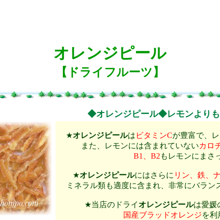
オレンジピール
【ドライフルーツ】
◆オレンジピール◆レモンよりも
★
オレンジピール
は
ビタミンC
が豊富で、レ
また、レモンには含まれていない
カロ
B1、B2
もレモンにまさ
★
オレンジピール
にはさらに
リン、鉄、
ミネラル類も適度に含まれ、非常にバラン
★当店のドライ
オレンジピール
は愛媛
国産ブラッドオレンジ
を利