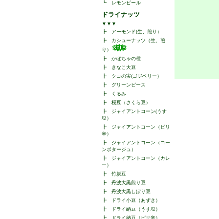
┗
レモンピール
ドライナッツ
▼▼▼
┣
アーモンド(生、煎り）
┣
カシューナッツ（生、煎
り）
┣
かぼちゃの種
┣
きなこ大豆
┣
クコの実(ゴジベリー）
┣
グリーンピース
┣
くるみ
┣
桜豆（さくら豆）
┣
ジャイアントコーン(うす
塩）
┣
ジャイアントコーン（ピリ
辛）
┣
ジャイアントコーン（コー
ンポタージュ）
┣
ジャイアントコーン（カレ
ー）
┣
竹炭豆
┣
丹波大黒煎り豆
┣
丹波大黒しぼり豆
┣
ドライ小豆（あずき）
┣
ドライ納豆（うす塩）
┣
ドライ納豆（ピリ辛）