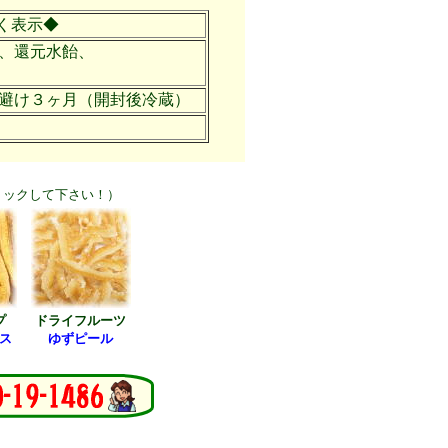
く表示◆
、還元水飴、
避け３ヶ月（開封後冷蔵）
リックして下さい！）
プ
ドライフルーツ
ス
ゆずピール