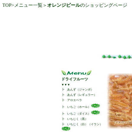
TOP
>
メニュー一覧
＞
オレンジピール
のショッピングページ
ドライフルーツ
▼▼▼
┣
あんず（ジャンボ）
┣
あんず（レギュラー）
┣
アロエベラ
┣
いちご（ホール）
┣
いちご（ダイス）
┣
いちじく（黒）
┣
いちじく（白）（イラン）