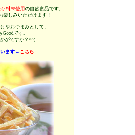
保存料未使用
の自然食品です。
お楽しみいただけます！
請けやおつまみとして、
Goodです。
がですか？^^)
ざいます→
こちら