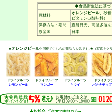
◆食品衛生法に基づ
オレンジピール
、砂糖
原材料
ビタミンC(酸味料）
保存方法・期間
直射日光、高温多湿を
原産国
日本
オレンジピール
★
と同梱でこちらの商品も人気です↓★（写真をク
ドライフルーツ
ドライフルーツ
ドライフルーツ
ドライチッ
レモンピール
マンゴー
キウイ
バナナチップ