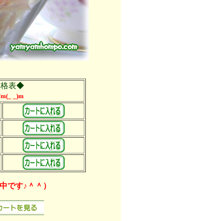
価格表◆
_ _)m
中です♪＾＾）