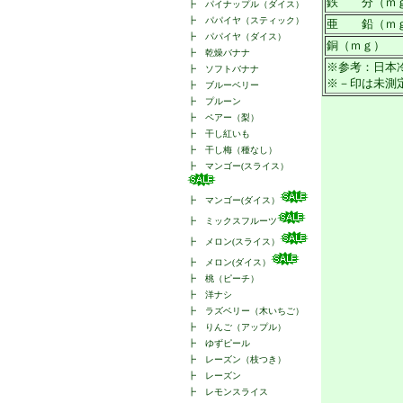
鉄 分（ｍ
┣
パイナップル（ダイス）
┣
パパイヤ（スティック）
亜 鉛（ｍ
┣
パパイヤ（ダイス）
銅（ｍｇ）
┣
乾燥バナナ
※参考：日本
┣
ソフトバナナ
※－印は未測
┣
ブルーベリー
┣
プルーン
┣
ペアー（梨）
┣
干し紅いも
┣
干し梅（種なし）
┣
マンゴー(スライス）
┣
マンゴー(ダイス）
┣
ミックスフルーツ
┣
メロン(スライス）
┣
メロン(ダイス）
┣
桃（ピーチ）
┣
洋ナシ
┣
ラズベリー（木いちご）
┣
りんご（アップル）
┣
ゆずピール
┣
レーズン（枝つき）
┣
レーズン
┣
レモンスライス