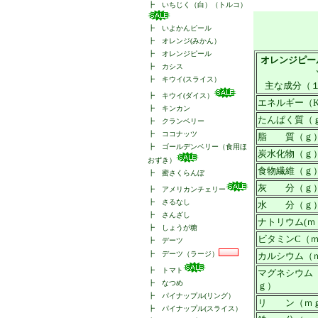
┣
いちじく（白）（トルコ）
┣
いよかんピール
┣
オレンジ(みかん）
┣
オレンジピール
オレンジピー
┣
カシス
┣
キウイ(スライス）
主な成分（
┣
キウイ(ダイス）
エネルギー（Kc
┣
キンカン
たんぱく質（
┣
クランベリー
┣
ココナッツ
脂 質（ｇ
┣
ゴールデンベリー（食用ほ
炭水化物（ｇ
おずき）
食物繊維（ｇ
┣
蜜さくらんぼ
灰 分（ｇ
┣
アメリカンチェリー
┣
さるなし
水 分（ｇ
┣
さんざし
ナトリウム(ｍ
┣
しょうが糖
ビタミンC（
┣
デーツ
┣
デーツ（ラージ）
カルシウム（
┣
トマト
マグネシウム
┣
なつめ
ｇ）
┣
パイナップル(リング）
リ ン（ｍ
┣
パイナップル(スライス）