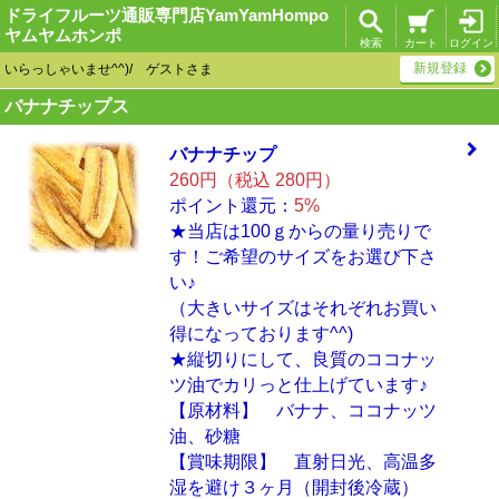
ドライフルーツ通販専門店YamYamHompo
ヤムヤムホンポ
検索
カート
ログイン
新規登録
いらっしゃいませ^^)/ ゲストさま
バナナチップス
バナナチップ
260円（税込 280円）
ポイント還元：
5%
★当店は100ｇからの量り売りで
す！ご希望のサイズをお選び下さ
い♪
（大きいサイズはそれぞれお買い
得になっております^^)
★縦切りにして、良質のココナッ
ツ油でカリっと仕上げています♪
【原材料】 バナナ、ココナッツ
油、砂糖
【賞味期限】 直射日光、高温多
湿を避け３ヶ月（開封後冷蔵）