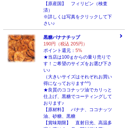
【原産国】 フィリピン（検査
済）
※詳しくは写真をクリックして下
さい♪
黒糖バナナチップ
190円（税込 205円）
ポイント還元：
5%
★当店は100ｇからの量り売りで
す！ご希望のサイズをお選び下さ
い♪
（大きいサイズはそれぞれお買い
得になっております^^)
★良質のココナッツ油でカリっと
仕上げ、黒糖でコーティングして
おります♪
【原材料】 バナナ、ココナッツ
油、砂糖、黒糖
【賞味期限】 直射日光、高温多