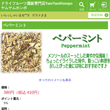
ドライフルーツ通販専門店YamYamHompo
ヤムヤムホンポ
検索
カート
ログイン
新規登録
いらっしゃいませ^^)/ ゲストさま
ペパーミント
すべてのイメージを表示
価格：
380円（税込 410円）
ポイント還元：
5%
送料：