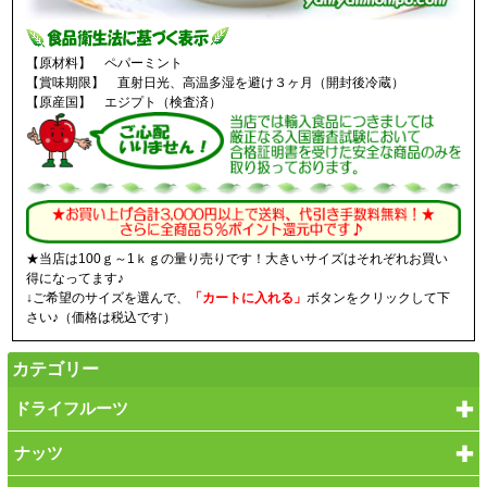
【原材料】 ペパーミント
【賞味期限】 直射日光、高温多湿を避け３ヶ月（開封後冷蔵）
【原産国】 エジプト（検査済）
★当店は100ｇ～1ｋｇの量り売りです！大きいサイズはそれぞれお買い
得になってます♪
↓ご希望のサイズを選んで、
「カートに入れる」
ボタンをクリックして下
さい♪（価格は税込です）
カテゴリー
ドライフルーツ
ナッツ