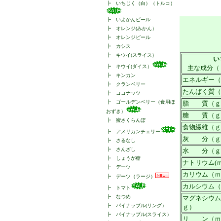
┣
いちじく（白）（トルコ）
┣
いよかんピール
┣
オレンジ(みかん）
┣
オレンジピール
┣
カシス
┣
キウイ(スライス）
い
┣
キウイ(ダイス）
主な成分（
┣
キンカン
エネルギー（Kc
┣
クランベリー
たんぱく質（
┣
ココナッツ
┣
ゴールデンベリー（食用ほ
脂 質（ｇ
おずき）
糖 質（ｇ
┣
蜜さくらんぼ
食物繊維（ｇ
┣
アメリカンチェリー
灰 分（ｇ
┣
さるなし
┣
さんざし
水 分（ｇ
┣
しょうが糖
ナトリウム(ｍ
┣
デーツ
カリウム（ｍ
┣
デーツ（ラージ）
カルシウム（
┣
トマト
┣
なつめ
マグネシウム
┣
パイナップル(リング）
ｇ）
┣
パイナップル(スライス）
リ ン（ｍ