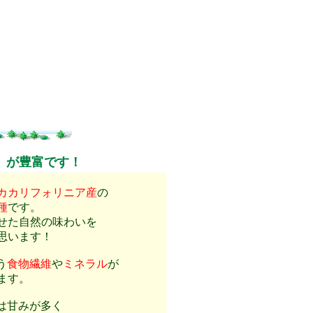
」が豊富です！
カカリフォリニア産
の
種
です。
せた自然の味わいを
思います！
う
食物繊維
や
ミネラル
が
ます。
は甘みが多く