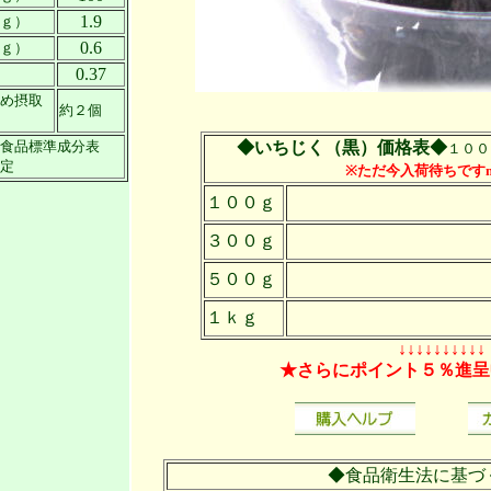
1.9
ｇ）
0.6
ｇ）
0.37
め摂取
約２個
食品標準成分表
◆いちじく（黒）価格表◆
１００
定
※ただ今入荷待ちですm(
１００ｇ
３００ｇ
５００ｇ
１ｋｇ
↓↓↓↓↓↓↓↓↓↓
★さらにポイント５％進呈
◆食品衛生法に基づ