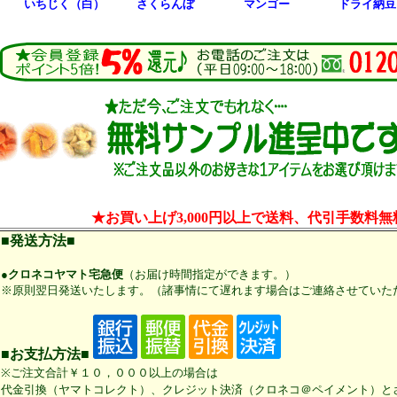
いちじく（白）
さくらんぼ
マンゴー
ドライ納豆
★お買い上げ3,000円以上で送料、代引手数料無
■発送方法■
●クロネコヤマト宅急便
（お届け時間指定ができます。）
※原則翌日発送いたします。（諸事情にて遅れます場合はご連絡させていた
■お支払方法■
※ご注文合計￥１０，０００以上の場合は
代金引換（ヤマトコレクト）、クレジット決済（クロネコ＠ペイメント）と