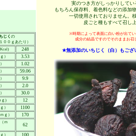
実のつき方がしっかりしてい
もちろん保存料、着色料などの添加
一切使用されておりません。
皮ごと種もすべて召し
※時期によって表面に白い粉が出てい
ちじく
の
成分の結晶ですのでそのままお召
１００ｇあたり）
248
al)
★無添加のいちじく（白）もござ
3.53
ｇ）
1.02
）
59.06
）
9.9
）
2.0
）
30.0
）
12
ｇ)
1100
ｇ）
170
ｍｇ）
（ｍ
62
100
ｇ）