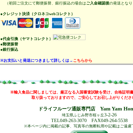
（初回ご注文にて郵便振替、銀行振込の場合は
ご入金確認後
の発送となり
●クレジット決済（クロネコwebコレクト）
●代金引換（ヤマトコレクト）
●郵便振替
●銀行振込
※お支払いと発送につきまして詳しくは→
こちらから
※輸入食品に関しましては、厳正なる入国審査試験を受け、合格証明
取り扱っておりますので、ご安心してお召し上がりくださ
Yam Yam Ho
ドライフルーツ通販専門店
3-2-26
埼玉県ふじみ野市桜ヶ丘
TEL049-263-3070 FAX049-264-5538
※本ページ内に掲載の記事、写真等の無断転用や記載はご遠慮