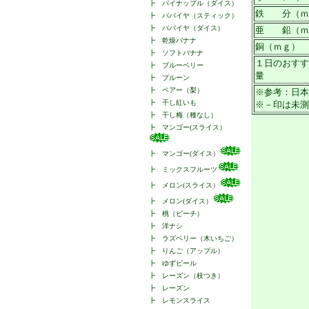
┣
パイナップル（ダイス）
鉄 分（ｍ
┣
パパイヤ（スティック）
┣
パパイヤ（ダイス）
亜 鉛（ｍ
┣
乾燥バナナ
銅（ｍｇ）
┣
ソフトバナナ
１日のおすす
┣
ブルーベリー
量
┣
プルーン
┣
ペアー（梨）
※参考：日本
┣
干し紅いも
※－印は未測
┣
干し梅（種なし）
┣
マンゴー(スライス）
┣
マンゴー(ダイス）
┣
ミックスフルーツ
┣
メロン(スライス）
┣
メロン(ダイス）
┣
桃（ピーチ）
┣
洋ナシ
┣
ラズベリー（木いちご）
┣
りんご（アップル）
┣
ゆずピール
┣
レーズン（枝つき）
┣
レーズン
┣
レモンスライス