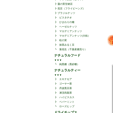
┣
蓮の実甘納豆
┣
花豆（フライビーンズ）
┣
ブラジルナッツ
┣
ピスタチオ
┣
ひまわりの種
┣
ヘーゼルナッツ
┣
マカデミアンナッツ
┣
マカデミアンナッツ(大粒）
┣
松の実
┣
抹茶みるく豆
┗
落花生（千葉産素煎り）
ナチュラルフード
▼▼▼
┗
純黒糖（黒砂糖）
ナチュラルティー
▼▼▼
┣
エキナセア
┣
ゴーヤー茶
┣
丹波黒豆茶
┣
凍頂烏龍茶
┣
ハイビスカス
┣
ペパーミント
┗
ローズヒップ
ドライチップス