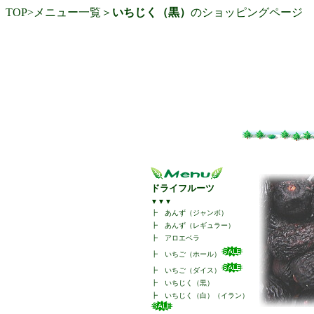
TOP
>
メニュー一覧
＞
いちじく（黒）
のショッピングページ
ドライフルーツ
▼▼▼
┣
あんず（ジャンボ）
┣
あんず（レギュラー）
┣
アロエベラ
┣
いちご（ホール）
┣
いちご（ダイス）
┣
いちじく（黒）
┣
いちじく（白）（イラン）