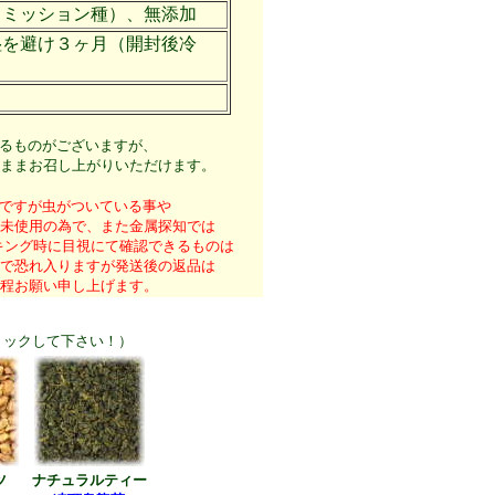
クミッション種）、無添加
湿を避け３ヶ月（開封後冷
）
るものがございますが、
ままお召し上がりいただけます。
ですが虫がついている事や
未使用の為で、また金属探知では
キング時に目視にて確認できるものは
で恐れ入りますが発送後の返品は
程お願い申し上げます。
リックして下さい！）
ツ
ナチュラルティー