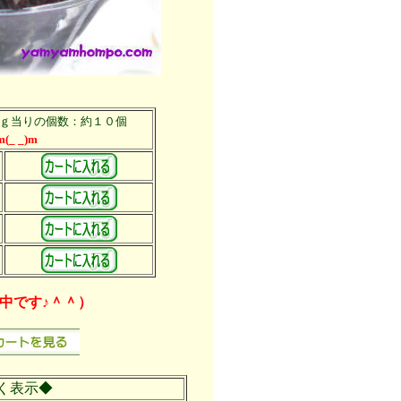
ｇ当りの個数：約１０個
_ _)m
中です♪＾＾）
く表示◆