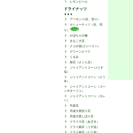
┗
レモンピール
ドライナッツ
▼▼▼
┣
アーモンド(生、煎り）
┣
カシューナッツ（生、煎
り）
┣
かぼちゃの種
┣
きなこ大豆
┣
クコの実(ゴジベリー）
┣
グリーンピース
┣
くるみ
┣
桜豆（さくら豆）
┣
ジャイアントコーン(うす
塩）
┣
ジャイアントコーン（ピリ
辛）
┣
ジャイアントコーン（コー
ンポタージュ）
┣
ジャイアントコーン（カレ
ー）
┣
竹炭豆
┣
丹波大黒煎り豆
┣
丹波大黒しぼり豆
┣
ドライ小豆（あずき）
┣
ドライ納豆（うす塩）
┣
ドライ納豆（ピリ辛）