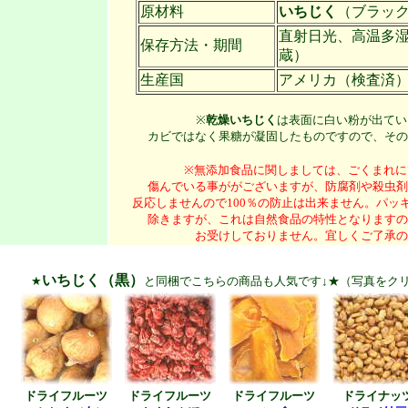
原材料
いちじく
（ブラッ
直射日光、高温多
保存方法・期間
蔵）
生産国
アメリカ（検査済
※
乾燥いちじく
は表面に白い粉が出てい
カビではなく果糖が凝固したものですので、その
※無添加食品に関しましては、ごくまれに
傷んでいる事ががございますが、防腐剤や殺虫剤
反応しませんので100％の防止は出来ません。パッ
除きますが、これは自然食品の特性となりますの
お受けしておりません。宜しくご了承の
いちじく（黒）
★
と同梱でこちらの商品も人気です↓★（写真をク
ドライフルーツ
ドライフルーツ
ドライフルーツ
ドライナッ