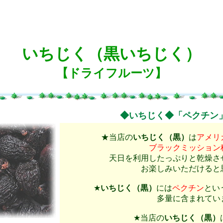
いちじく（黒いちじく）
【ドライフルーツ】
◆いちじく◆「ペクチン
★当店の
いちじく（黒）
は
アメリ
ブラックミッション
天日を利用したっぷりと乾燥さ
お楽しみいただけると
★
いちじく（黒）
には
ペクチン
とい
多量に含まれてい
★当店の
いちじく（黒）