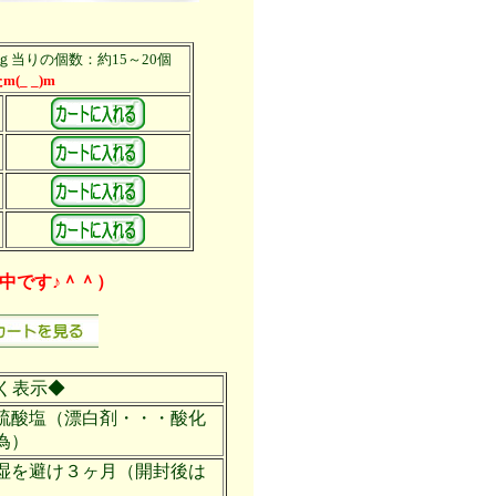
ｇ当りの個数：約15～20個
_ _)m
中です♪＾＾）
く表示◆
硫酸塩（漂白剤・・・酸化
為）
湿を避け３ヶ月（開封後は