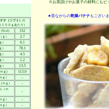
※お茶請けやお菓子の材料にもピッ
★昔ながらの
乾燥バナナ
もござい
ナナ（ソフト）
の
（１００ｇあたり）
332
cal)
2.7
（ｇ）
0.1
ｇ）
78.1
ｇ）
4.5
ｇ）
1.2
ｇ）
13.5
ｇ）
113.0
ｍｇ)
-
ｍｇ）
-
（ｍｇ）
ム（ｍ
-
-
ｍｇ）
-
ｍｇ）