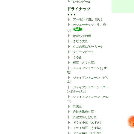
┗
レモンピール
ドライナッツ
▼▼▼
┣
アーモンド(生、煎り）
┣
カシューナッツ（生、煎
り）
┣
かぼちゃの種
┣
きなこ大豆
┣
クコの実(ゴジベリー）
┣
グリーンピース
┣
くるみ
┣
桜豆（さくら豆）
┣
ジャイアントコーン(うす
塩）
┣
ジャイアントコーン（ピリ
辛）
┣
ジャイアントコーン（コー
ンポタージュ）
┣
ジャイアントコーン（カレ
ー）
┣
竹炭豆
┣
丹波大黒煎り豆
┣
丹波大黒しぼり豆
┣
ドライ小豆（あずき）
┣
ドライ納豆（うす塩）
┣
ドライ納豆（ピリ辛）