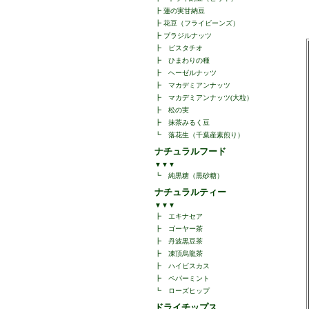
┣
蓮の実甘納豆
┣
花豆（フライビーンズ）
┣
ブラジルナッツ
┣
ピスタチオ
┣
ひまわりの種
┣
ヘーゼルナッツ
┣
マカデミアンナッツ
┣
マカデミアンナッツ(大粒）
┣
松の実
┣
抹茶みるく豆
┗
落花生（千葉産素煎り）
ナチュラルフード
▼▼▼
┗
純黒糖（黒砂糖）
ナチュラルティー
▼▼▼
┣
エキナセア
┣
ゴーヤー茶
┣
丹波黒豆茶
┣
凍頂烏龍茶
┣
ハイビスカス
┣
ペパーミント
┗
ローズヒップ
ドライチップス