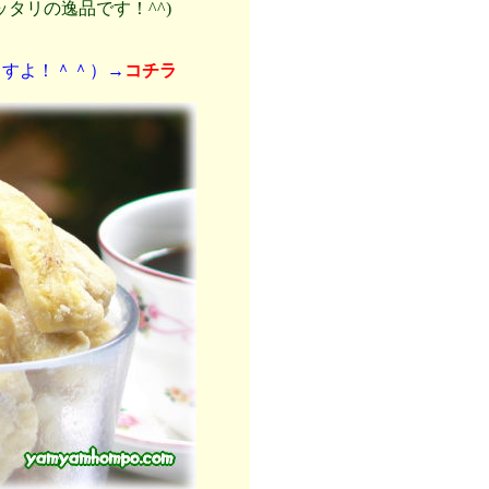
タリの逸品です！^^)
ますよ！＾＾）→
コチラ