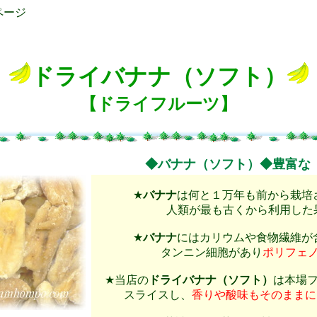
ページ
ドライバナナ（ソフト）
【ドライフルーツ】
◆バナナ（ソフト）◆豊富な
★
バナナ
は何と１万年も前から栽培
人類が最も古くから利用した
★
バナナ
にはカリウムや食物繊維が
タンニン細胞があり
ポリフェ
★当店の
ドライバナナ（ソフト）
は本場
スライスし、
香りや酸味もそのままに