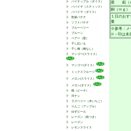
┣
パイナップル（ダイス）
亜 鉛（
┣
パパイヤ（スティック）
銅（ｍｇ）
┣
パパイヤ（ダイス）
１日のおす
┣
乾燥バナナ
量
┣
ソフトバナナ
┣
ブルーベリー
※参考：メ
┣
プルーン
※－印は未
┣
ペアー（梨）
┣
干し紅いも
┣
干し梅（種なし）
┣
マンゴー(スライス）
┣
マンゴー(ダイス）
┣
ミックスフルーツ
┣
メロン(スライス）
┣
メロン(ダイス）
┣
桃（ピーチ）
┣
洋ナシ
┣
ラズベリー（木いちご）
┣
りんご（アップル）
┣
ゆずピール
┣
レーズン（枝つき）
┣
レーズン
┣
レモンスライス