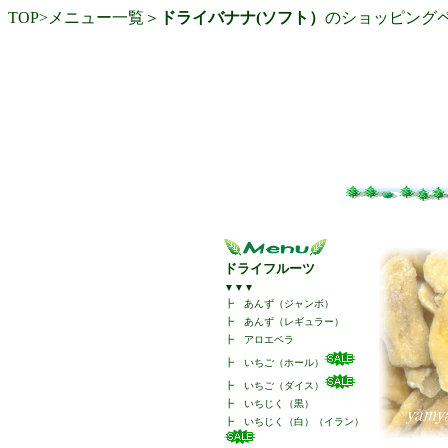
TOP
>
メニュー一覧
＞
ドライバナナ(ソフト）
のショッピング
ドライフルーツ
▼▼▼
┣
あんず（ジャンボ）
┣
あんず（レギュラー）
┣
アロエベラ
┣
いちご（ホール）
┣
いちご（ダイス）
┣
いちじく（黒）
┣
いちじく（白）（イラン）