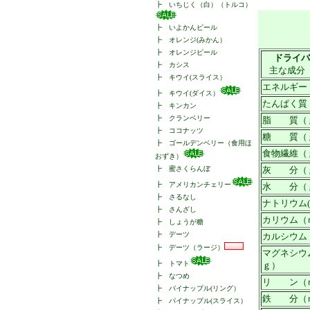
┣
いちじく（白）（トルコ）
┣
いよかんピール
┣
オレンジ(みかん）
┣
オレンジピール
ドライバ
┣
カシス
主な成分
┣
キウイ(スライス）
エネルギー（K
┣
キウイ(ダイス）
たんぱく質
┣
キンカン
┣
クランベリー
脂 質（
┣
ココナッツ
糖 質（
┣
ゴールデンベリー（食用ほ
食物繊維（
おずき）
┣
蜜さくらんぼ
灰 分（
┣
アメリカンチェリー
水 分（
┣
さるなし
ナトリウム(
┣
さんざし
カリウム（
┣
しょうが糖
┣
デーツ
カルシウム
┣
デーツ（ラージ）
マグネシウ
┣
トマト
ｇ）
┣
なつめ
リ ン（
┣
パイナップル(リング）
鉄 分（
┣
パイナップル(スライス）