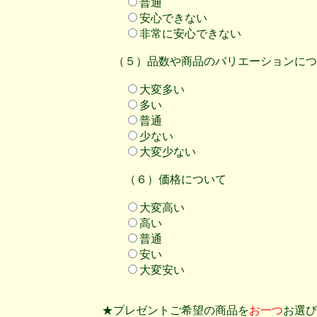
普通
安心できない
非常に安心できない
（５）品数や商品のバリエーションにつ
大変多い
多い
普通
少ない
大変少ない
（６）価格について
大変高い
高い
普通
安い
大変安い
★プレゼントご希望の商品を
お一つ
お選び