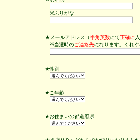
※ふりがな
★メールアドレス（
半角英数
にて
正確に
入
※当選時の
ご連絡先
になります。くれぐ
★性別
★ご年齢
★お住まいの都道府県