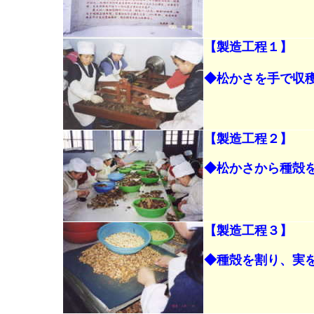
【
製造工程１
】
◆松かさを手で収
【製造工程２】
◆松かさから種殻
【製造工程３】
◆種殻を割り、実