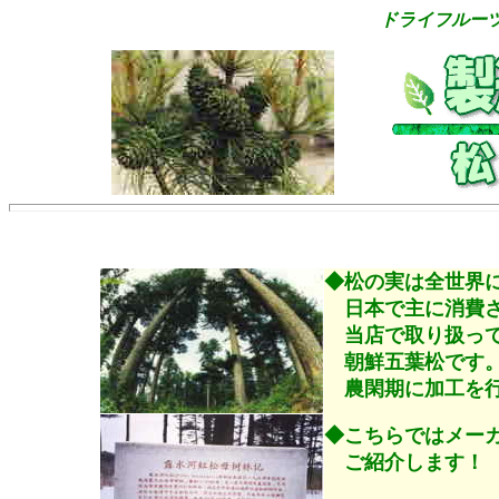
ドライフルーツ通
◆松の実は全世界
日本で主に消費さ
当店で取り扱って
朝鮮五葉松です
農閑期に加工を行
◆こちらではメー
ご紹介します！