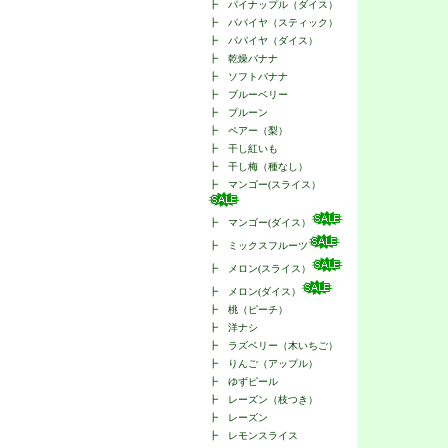
┣
パイナップル（ダイス）
┣
パパイヤ（スティック）
┣
パパイヤ（ダイス）
┣
乾燥バナナ
┣
ソフトバナナ
┣
ブルーベリー
┣
プルーン
┣
ペアー（梨）
┣
干し紅いも
┣
干し梅（種なし）
┣
マンゴー(スライス）
┣
マンゴー(ダイス）
┣
ミックスフルーツ
┣
メロン(スライス）
┣
メロン(ダイス）
┣
桃（ピーチ）
┣
洋ナシ
┣
ラズベリー（木いちご）
┣
りんご（アップル）
┣
ゆずピール
┣
レーズン（枝つき）
┣
レーズン
┣
レモンスライス