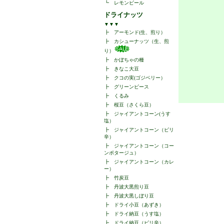
┗
レモンピール
ドライナッツ
▼▼▼
┣
アーモンド(生、煎り）
┣
カシューナッツ（生、煎
り）
┣
かぼちゃの種
┣
きなこ大豆
┣
クコの実(ゴジベリー）
┣
グリーンピース
┣
くるみ
┣
桜豆（さくら豆）
┣
ジャイアントコーン(うす
塩）
┣
ジャイアントコーン（ピリ
辛）
┣
ジャイアントコーン（コー
ンポタージュ）
┣
ジャイアントコーン（カレ
ー）
┣
竹炭豆
┣
丹波大黒煎り豆
┣
丹波大黒しぼり豆
┣
ドライ小豆（あずき）
┣
ドライ納豆（うす塩）
┣
ドライ納豆（ピリ辛）