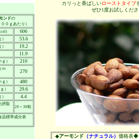
カリっと香ばしい
ローストタイプ
ぜひ1度お試しくだ
モンド
の
１００ｇあたり）
606
al)
53.6
ｇ）
19.2
ｇ）
11.9
）
210
ｍｇ）
（ｍ
270
480
ｇ）
29.6
ｍｇ）
4.4
ｇ）
め摂取
20～30粒
食品標準成分表
◆
アーモンド
（ナチュラル）
価格表◆