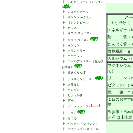
┣
いちじく（白）（トルコ）
┣
いよかんピール
アー
┣
オレンジ(みかん）
主な成分（
┣
オレンジピール
┣
カシス
エネルギー（Kc
┣
キウイ(スライス）
脂 質（
┣
キウイ(ダイス）
たんぱく質（
┣
キンカン
┣
クランベリー
食物繊維（ｇ
┣
ココナッツ
カルシウム（
┣
ゴールデンベリー（食用ほ
マグネシウム
おずき）
ｇ）
┣
蜜さくらんぼ
リ ン（ｍ
┣
アメリカンチェリー
┣
さるなし
ビタミンE（
┣
さんざし
亜 鉛（ｍ
┣
しょうが糖
１日のおすす
┣
デーツ
量
┣
デーツ（ラージ）
※参考：日本
┣
トマト
※-印は未測定
┣
なつめ
┣
パイナップル(リング）
┣
パイナップル(スライス）