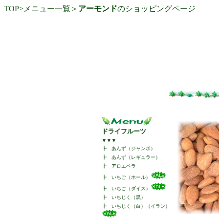
TOP
>
メニュー一覧
＞
アーモンド
のショッピングページ
ドライフルーツ
▼▼▼
┣
あんず（ジャンボ）
┣
あんず（レギュラー）
┣
アロエベラ
┣
いちご（ホール）
┣
いちご（ダイス）
┣
いちじく（黒）
┣
いちじく（白）（イラン）