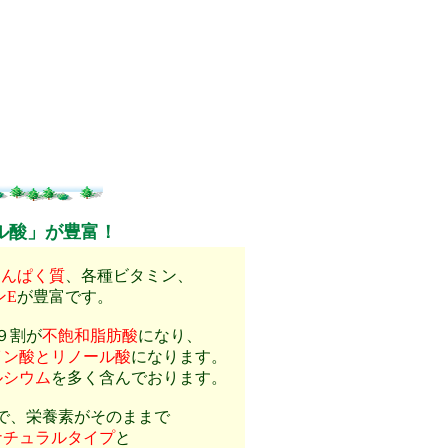
ル酸」が豊富！
たんぱく質
、各種ビタミン、
ンE
が豊富です。
９割が
不飽和脂肪酸
になり、
イン酸
とリノール酸
になります。
ルシウム
を多く含んでおります。
で、栄養素がそのままで
ナチュラルタイプ
と