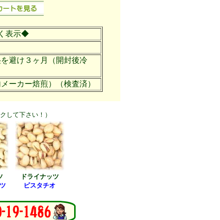
く表示◆
湿を避け３ヶ月（開封後冷
内メーカー焙煎）（検査済）
ックして下さい！）
ツ
ドライナッツ
ツ
ピスタチオ