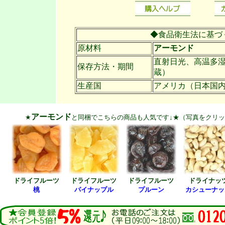
◆食品衛生法に基づ
原材料
アーモンド
直射日光、高温多
保存方法・期間
蔵）
生産国
アメリカ（日本国
アーモンド
★
と同梱でこちらの商品も人気です↓★（写真をクリ
ドライフルーツ
ドライフルーツ
ドライフルーツ
ドライナッ
桃
パイナップル
プルーン
カシューナッ