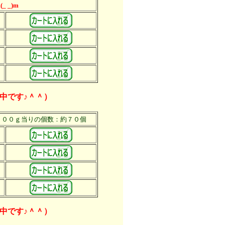
 _)m
中です♪＾＾）
１００ｇ当りの個数：約７０個
中です♪＾＾）