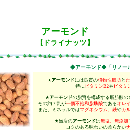
アーモンド
【ドライナッツ】
◆アーモンド◆「リノー
アーモンド
には良質の
植物性脂肪
と
★
特に
ビタミンB2
や
ビタミ
★
アーモンド
の脂質を構成する
脂肪酸の
その約７割が
一価不飽和脂肪酸
である
オレ
また、ミネラルでは
マグネシウム、鉄
や
カ
★当店の
アーモンド
は
無塩、無添加
コクのある味わいの柔らかい