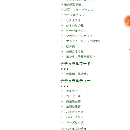
┣
蓮の実甘納豆
┣
花豆（フライビーンズ）
┣
ブラジルナッツ
┣
ピスタチオ
┣
ひまわりの種
┣
ヘーゼルナッツ
┣
マカデミアンナッツ
┣
マカデミアンナッツ(大粒）
┣
松の実
┣
抹茶みるく豆
┗
落花生（千葉産素煎り）
ナチュラルフード
▼▼▼
┗
純黒糖（黒砂糖）
ナチュラルティー
▼▼▼
┣
エキナセア
┣
ゴーヤー茶
┣
丹波黒豆茶
┣
凍頂烏龍茶
┣
ハイビスカス
┣
ペパーミント
┗
ローズヒップ
ドライチップス