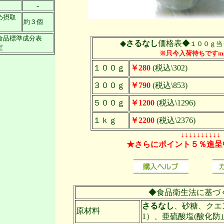
-
め摂取
約３個
食品標準成分表
◆
さるなし
価格表◆
１００ｇ当
定
※只今入荷待ちですm(_
１００ｇ
￥280
(税込\302)
３００ｇ
￥790
(税込\853)
５００ｇ
￥1200
(税込\1296)
１ｋｇ
￥2200
(税込\2376)
↓↓↓↓↓↓↓↓↓↓
★さらにポイント５％進呈
◆食品衛生法に基づ
さるなし
、砂糖、クエ
原材料
1）、亜硫酸塩(酸化防