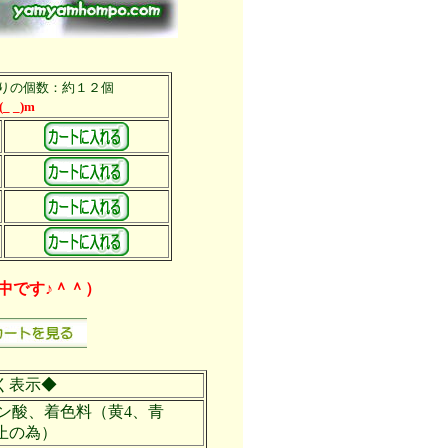
りの個数：約１２個
 _)m
中です♪＾＾）
く表示◆
ン酸、着色料（黄4、青
止の為）