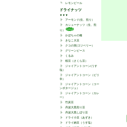
┗
レモンピール
ドライナッツ
▼▼▼
┣
アーモンド(生、煎り）
┣
カシューナッツ（生、煎
り）
┣
かぼちゃの種
┣
きなこ大豆
┣
クコの実(ゴジベリー）
┣
グリーンピース
┣
くるみ
┣
桜豆（さくら豆）
┣
ジャイアントコーン(うす
塩）
┣
ジャイアントコーン（ピリ
辛）
┣
ジャイアントコーン（コー
ンポタージュ）
┣
ジャイアントコーン（カレ
ー）
┣
竹炭豆
┣
丹波大黒煎り豆
┣
丹波大黒しぼり豆
┣
ドライ小豆（あずき）
┣
ドライ納豆（うす塩）