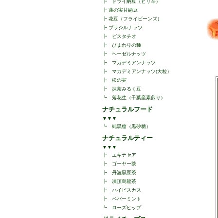
┣
ドライ納豆（ピリ辛）
┣
蓮の実甘納豆
┣
花豆（フライビーンズ）
┣
ブラジルナッツ
┣
ピスタチオ
┣
ひまわりの種
┣
ヘーゼルナッツ
┣
マカデミアンナッツ
┣
マカデミアンナッツ(大粒）
┣
松の実
┣
抹茶みるく豆
┗
落花生（千葉産素煎り）
ナチュラルフード
▼▼▼
┗
純黒糖（黒砂糖）
ナチュラルティー
▼▼▼
┣
エキナセア
┣
ゴーヤー茶
┣
丹波黒豆茶
┣
凍頂烏龍茶
┣
ハイビスカス
┣
ペパーミント
┗
ローズヒップ