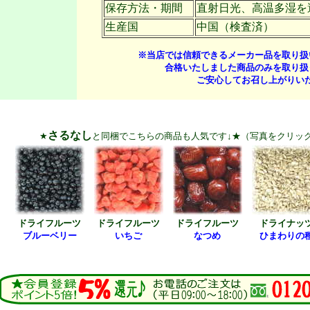
保存方法・期間
直射日光、高温多湿を
生産国
中国（検査済）
※当店では信頼できるメーカー品を取り扱
合格いたしました商品のみを取り扱
ご安心してお召し上がりい
さるなし
★
と同梱でこちらの商品も人気です↓★（写真をクリッ
ドライフルーツ
ドライフルーツ
ドライフルーツ
ドライナッ
ブルーベリー
いちご
なつめ
ひまわりの