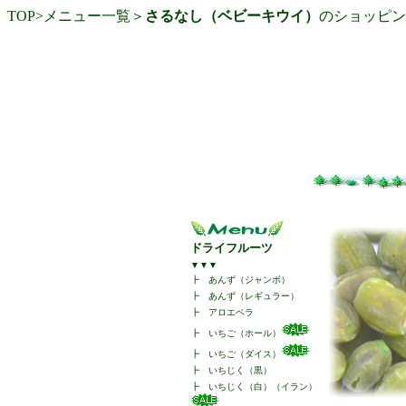
TOP
>
メニュー一覧
＞
さるなし（ベビーキウイ）
のショッピン
ドライフルーツ
▼▼▼
┣
あんず（ジャンボ）
┣
あんず（レギュラー）
┣
アロエベラ
┣
いちご（ホール）
┣
いちご（ダイス）
┣
いちじく（黒）
┣
いちじく（白）（イラン）