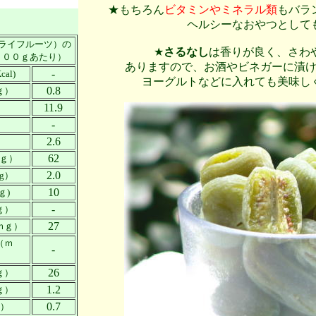
★もちろん
ビタミンやミネラル類
もバラ
ヘルシーなおやつとして
ライフルーツ）の
★
さるなし
は香りが良く、さわ
１００ｇあたり）
ありますので、お酒やビネガーに漬
-
al)
ヨーグルトなどに入れても美味し
0.8
ｇ）
11.9
）
-
）
2.6
）
62
mｇ）
2.0
g）
10
ｇ)
-
ｇ）
27
ｍｇ）
（ｍ
-
26
ｇ）
1.2
ｇ）
0.7
ｇ）