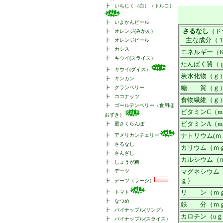
┣
いちじく（白）（トルコ）
┣
いよかんピール
さるなし
（ド
┣
オレンジ(みかん）
主な成分（
┣
オレンジピール
┣
カシス
エネルギー（Kc
┣
キウイ(スライス）
たんぱく質（
┣
キウイ(ダイス）
炭水化物（ｇ
┣
キンカン
糖 質（ｇ
┣
クランベリー
┣
ココナッツ
食物繊維（ｇ
┣
ゴールデンベリー（食用ほ
ビタミンC（
おずき）
ビタミンA（m
┣
蜜さくらんぼ
ナトリウム(ｍ
┣
アメリカンチェリー
┣
さるなし
カリウム（ｍ
┣
さんざし
カルシウム（
┣
しょうが糖
マグネシウム
┣
デーツ
ｇ）
┣
デーツ（ラージ）
リ ン（ｍ
┣
トマト
┣
なつめ
鉄 分（ｍ
┣
パイナップル(リング）
カロチン（u
┣
パイナップル(スライス）