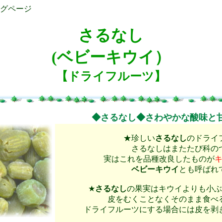
グページ
さるなし
(ベビーキウイ）
【ドライフルーツ】
◆
さるなし
◆さわやかな酸味と
★珍しい
さるなし
のドライ
さるなしはまたたび科の
実はこれを品種改良したものが
ベビーキウイ
とも呼ばれ
★
さるなし
の果実はキウイよりも小ぶ
皮をむくことなくそのまま食べ
ドライフルーツにする場合には皮を剥