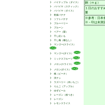
銅（ｍｇ）
┣
パイナップル（ダイス）
┣
パパイヤ（スティック）
１日のおすす
┣
パパイヤ（ダイス）
量
┣
乾燥バナナ
※参考：日本
┣
ソフトバナナ
※－印は未測
┣
ブルーベリー
┣
プルーン
┣
ペアー（梨）
┣
干し紅いも
┣
干し梅（種なし）
┣
マンゴー(スライス）
┣
マンゴー(ダイス）
┣
ミックスフルーツ
┣
メロン(スライス）
┣
メロン(ダイス）
┣
桃（ピーチ）
┣
洋ナシ
┣
ラズベリー（木いちご）
┣
りんご（アップル）
┣
ゆずピール
┣
レーズン（枝つき）
┣
レーズン
┣
レモンスライス