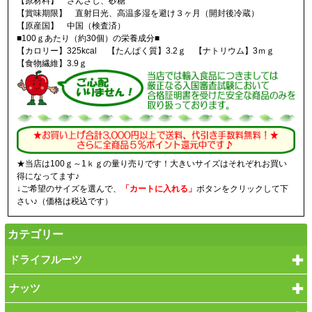
【原材料】 さんざし、砂糖
【賞味期限】 直射日光、高温多湿を避け３ヶ月（開封後冷蔵）
【原産国】 中国（検査済）
■100ｇあたり（約30個）の栄養成分■
【カロリー】325kcal 【たんぱく質】3.2ｇ 【ナトリウム】3ｍｇ
【食物繊維】3.9ｇ
★当店は100ｇ～1ｋｇの量り売りです！大きいサイズはそれぞれお買い
得になってます♪
↓ご希望のサイズを選んで、
「カートに入れる」
ボタンをクリックして下
さい♪（価格は税込です）
カテゴリー
ドライフルーツ
ナッツ