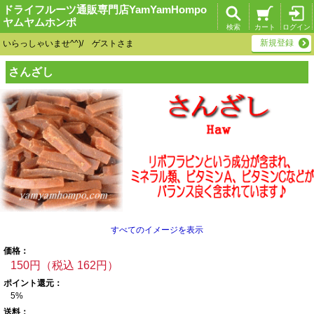
ドライフルーツ通販専門店YamYamHompo
ヤムヤムホンポ
検索
カート
ログイン
新規登録
いらっしゃいませ^^)/ ゲストさま
さんざし
すべてのイメージを表示
価格：
150円（税込 162円）
ポイント還元：
5%
送料：