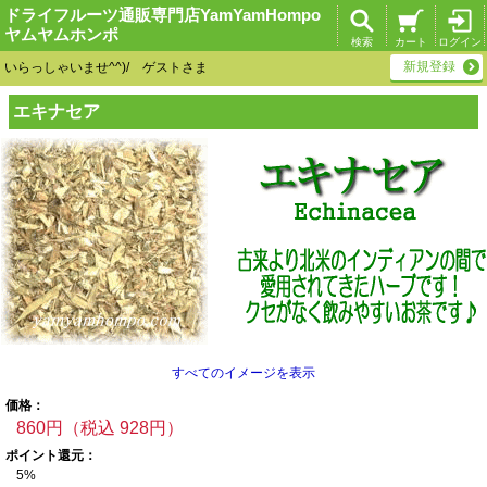
ドライフルーツ通販専門店YamYamHompo
ヤムヤムホンポ
検索
カート
ログイン
新規登録
いらっしゃいませ^^)/ ゲストさま
エキナセア
すべてのイメージを表示
価格：
860円（税込 928円）
ポイント還元：
5%