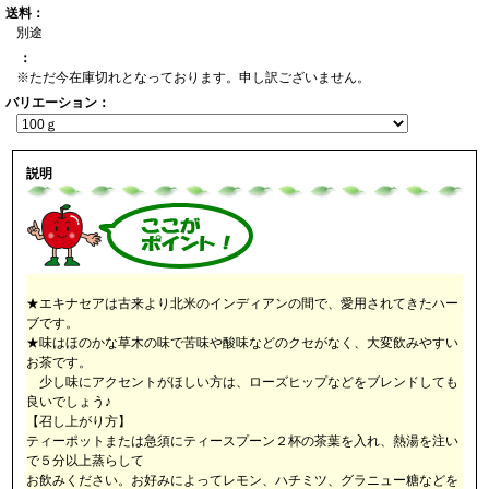
送料：
別途
：
※ただ今在庫切れとなっております。申し訳ございません。
バリエーション：
説明
★エキナセアは古来より北米のインディアンの間で、愛用されてきたハー
ブです。
★味はほのかな草木の味で苦味や酸味などのクセがなく、大変飲みやすい
お茶です。
少し味にアクセントがほしい方は、ローズヒップなどをブレンドしても
良いでしょう♪
【召し上がり方】
ティーポットまたは急須にティースプーン２杯の茶葉を入れ、熱湯を注い
で５分以上蒸らして
お飲みください。お好みによってレモン、ハチミツ、グラニュー糖などを